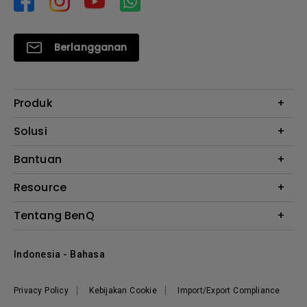
Berlangganan
Produk
Proyektor
Solusi
Monitor
E-Sports
Bantuan
Monitor Arm
Business
Monitor Light Bar
Garansi
Resource
AQCOLOR
FAQ
Monitor Eye-Care
Where to Buy
Tentang BenQ
Layanan Perbaikan
Kalkulator Instalasi Proyektor
Hubungi Kami
Tentang Perusahaan
Knowledge Center
Indonesia - Bahasa
Berita
Privacy Policy
Kebijakan Cookie
Import/Export Compliance