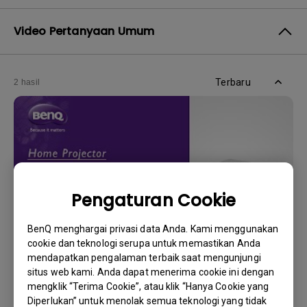
Video Pertanyaan Umum
Terbaru
2 hasil
Pengaturan Cookie
BenQ menghargai privasi data Anda. Kami menggunakan
cookie dan teknologi serupa untuk memastikan Anda
mendapatkan pengalaman terbaik saat mengunjungi
2/11/2022
situs web kami. Anda dapat menerima cookie ini dengan
Bagaimana cara mengganti lampu proyektor
mengklik “Terima Cookie”, atau klik “Hanya Cookie yang
dan mengatur ulang timer lampunya?
Diperlukan” untuk menolak semua teknologi yang tidak