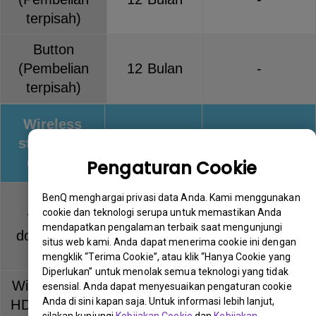
terpisah)
Button
(Pembelian
12 Bulan
-
terpisah)
Wireless
streaming
Warranty
Keterangan
devices
Pengaturan Cookie
QCast
BenQ menghargai privasi data Anda. Kami menggunakan
cookie dan teknologi serupa untuk memastikan Anda
wireless
12 Bulan
-
mendapatkan pengalaman terbaik saat mengunjungi
dongle (QP
situs web kami. Anda dapat menerima cookie ini dengan
series)
mengklik “Terima Cookie”, atau klik “Hanya Cookie yang
Diperlukan” untuk menolak semua teknologi yang tidak
Wireless Full
esensial. Anda dapat menyesuaikan pengaturan cookie
Anda di sini kapan saja. Untuk informasi lebih lanjut,
HD Kit (WDP
12 Bulan
-
silakan kunjungi
Kebijakan Cookie
dan
Kebijakan