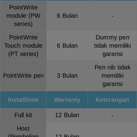
PointWrite
module (PW
6 Bulan
-
series)
PointWrite
Dummy pen
Touch module
6 Bulan
tidak memiliki
(PT series)
garansi
Pen nib tidak
PointWrite pen
3 Bulan
memiliki
garansi
InstaShow
Warranty
Keterangan
Full kit
12 Bulan
-
Host
(Pembelian
12 Bulan
-