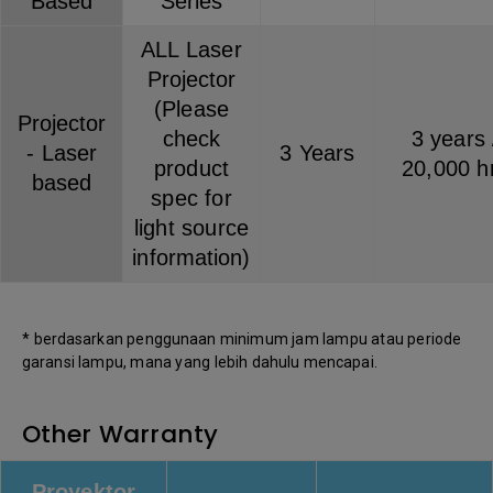
Based
Series
ALL Laser
Projector
(Please
Projector
check
3 years 
- Laser
3 Years
product
20,000 h
based
spec for
light source
information)
* berdasarkan penggunaan minimum jam lampu atau periode
garansi lampu, mana yang lebih dahulu mencapai.
Other Warranty
Proyektor