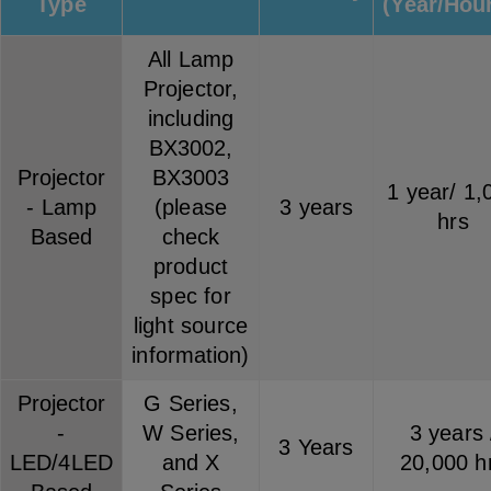
Type
(Year/Hou
All Lamp
Projector,
including
BX3002,
Projector
BX3003
1 year/ 1,
- Lamp
(please
3 years
hrs
Based
check
product
spec for
light source
information)
Projector
G Series,
-
W Series,
3 years 
3 Years
LED/4LED
and X
20,000 h