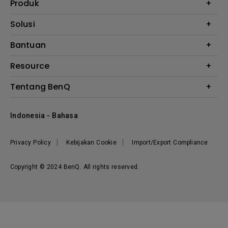
Produk
Proyektor
Solusi
Monitor
E-Sports
Bantuan
Monitor Arm
Business
Monitor Light Bar
Garansi
Resource
AQCOLOR
FAQ
Monitor Eye-Care
Where to Buy
Tentang BenQ
Layanan Perbaikan
Kalkulator Instalasi Proyektor
Hubungi Kami
Tentang Perusahaan
Knowledge Center
Indonesia - Bahasa
Berita
Privacy Policy
Kebijakan Cookie
Import/Export Compliance
Copyright © 2024 BenQ. All rights reserved.