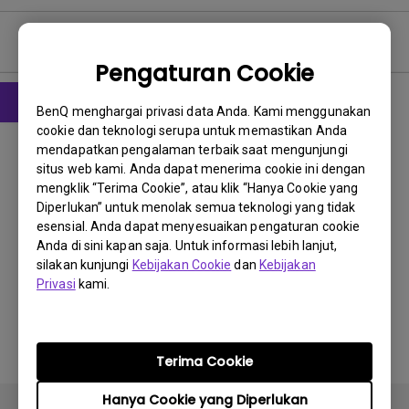
Petunjuk Pengguna
Pengaturan Cookie
BenQ menghargai privasi data Anda. Kami menggunakan
cookie dan teknologi serupa untuk memastikan Anda
Petunjuk Penggunaan
mendapatkan pengalaman terbaik saat mengunjungi
User Manual
situs web kami. Anda dapat menerima cookie ini dengan
mengklik “Terima Cookie”, atau klik “Hanya Cookie yang
Perbarui:
2009/01/05
Diperlukan” untuk menolak semua teknologi yang tidak
Bahasa:
English
esensial. Anda dapat menyesuaikan pengaturan cookie
Ukuran File:
2.59 MB
Anda di sini kapan saja. Untuk informasi lebih lanjut,
silakan kunjungi
Kebijakan Cookie
dan
Kebijakan
Versi:
Privasi
kami.
Pratinjau
Terima Cookie
Hanya Cookie yang Diperlukan