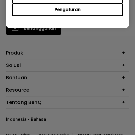
Pengaturan
Berlangganan
Produk
Proyektor
Solusi
Monitor
E-Sports
Bantuan
Monitor Arm
Business
Monitor Light Bar
Garansi
Resource
AQCOLOR
FAQ
Monitor Eye-Care
Where to Buy
Tentang BenQ
Layanan Perbaikan
Kalkulator Instalasi Proyektor
Hubungi Kami
Tentang Perusahaan
Knowledge Center
Indonesia - Bahasa
Berita