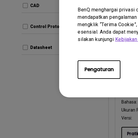
Bahasa:
CAD
Ukuran F
BenQ menghargai privasi 
mendapatkan pengalaman t
Versi:
v1
mengklik “Terima Cookie”,
Control Protocols
esensial. Anda dapat menye
Prati
silakan kunjungi
Kebijakan
Datasheet
Pengaturan
Petunjuk
User 
Perbarui
Bahasa
Ukuran F
Versi:
Prati