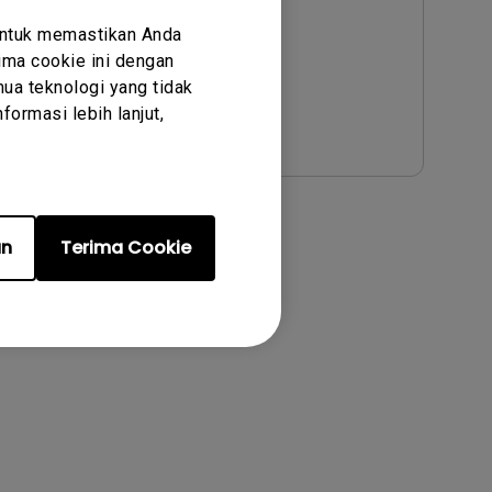
Bahasa:
Indonesian
Ukuran File:
15.71 MB
untuk memastikan Anda
ma cookie ini dengan
Versi:
ua teknologi yang tidak
ormasi lebih lanjut,
Pratinjau
an
Terima Cookie