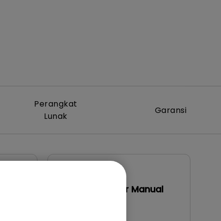
Perangkat
Garansi
Lunak
Petunjuk Penggunaan
Indonesian User Manual
Perbarui:
2015/09/23