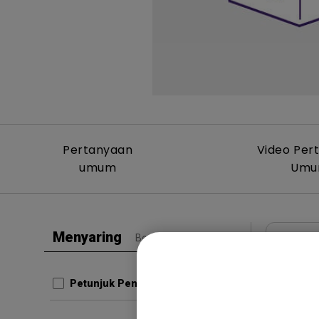
Pertanyaan
Video Per
umum
Um
Menyaring
Bersihkan semua
CAD
CADP
Petunjuk Penggunaan
Perbarui