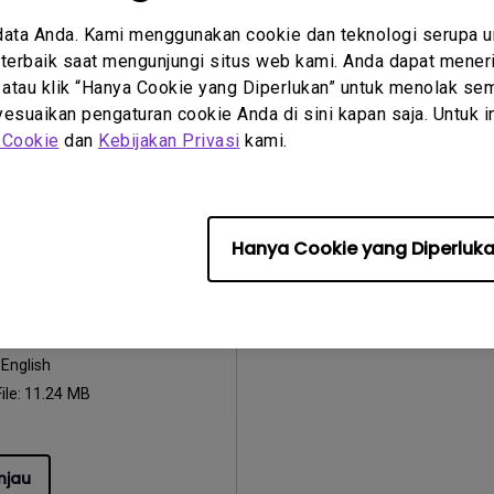
Bahasa:
English
ile:
4.54 MB
Ukuran File:
26.83 MB
data Anda. Kami menggunakan cookie dan teknologi serupa 
erbaik saat mengunjungi situs web kami. Anda dapat meneri
Versi:
 atau klik “Hanya Cookie yang Diperlukan” untuk menolak sem
suaikan pengaturan cookie Anda di sini kapan saja. Untuk inf
njau
Pratinjau
 Cookie
dan
Kebijakan Privasi
kami.
Hanya Cookie yang Diperluk
 Penggunaan
Manual
:
2015/09/23
:
English
ile:
11.24 MB
njau