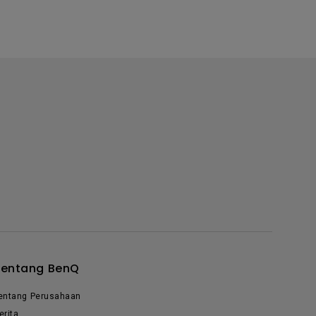
Tentang BenQ
entang Perusahaan
erita