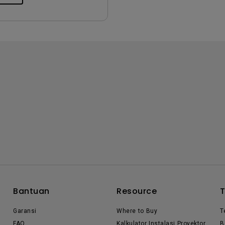
Bantuan
Resource
Garansi
Where to Buy
T
FAQ
Kalkulator Instalasi Proyektor
B