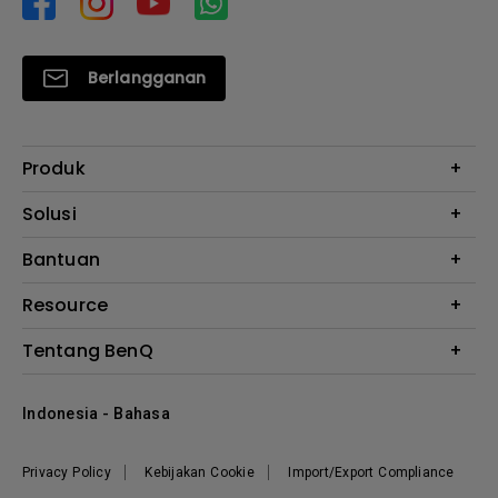
Berlangganan
Produk
Proyektor
Solusi
Monitor
E-Sports
Bantuan
Monitor Arm
Business
Monitor Light Bar
Garansi
Resource
AQCOLOR
FAQ
Monitor Eye-Care
Where to Buy
Tentang BenQ
Layanan Perbaikan
Kalkulator Instalasi Proyektor
Hubungi Kami
Tentang Perusahaan
Knowledge Center
Indonesia - Bahasa
Berita
Privacy Policy
Kebijakan Cookie
Import/Export Compliance