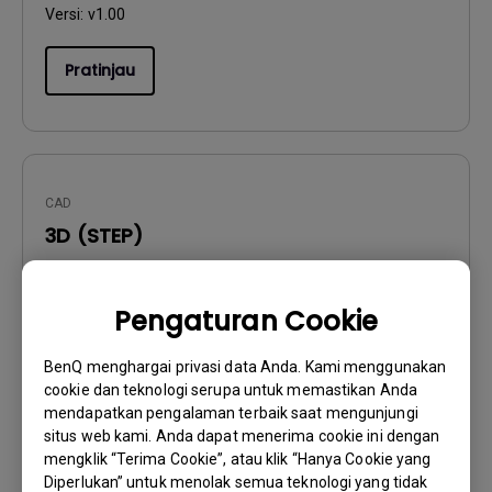
Versi:
v1.00
Pratinjau
CAD
3D (STEP)
Perbarui:
2021/08/13
Bahasa:
Pengaturan Cookie
Ukuran File:
14.73 MB
Versi:
V1.00
BenQ menghargai privasi data Anda. Kami menggunakan
cookie dan teknologi serupa untuk memastikan Anda
mendapatkan pengalaman terbaik saat mengunjungi
Pratinjau
situs web kami. Anda dapat menerima cookie ini dengan
mengklik “Terima Cookie”, atau klik “Hanya Cookie yang
Diperlukan” untuk menolak semua teknologi yang tidak