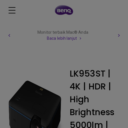
Monitor terbaik Mac® Anda
Baca lebih lanjut
LK953ST |
4K | HDR |
High
Brightness
5000lm |