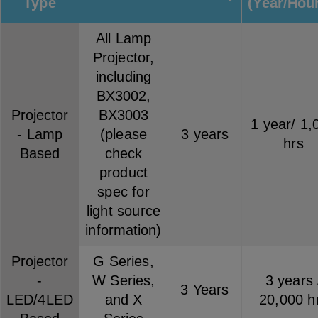
Type
(Year/Hou
All Lamp
Projector,
including
BX3002,
Projector
BX3003
1 year/ 1,
- Lamp
(please
3 years
hrs
Based
check
product
spec for
light source
information)
Projector
G Series,
-
W Series,
3 years 
3 Years
LED/4LED
and X
20,000 h