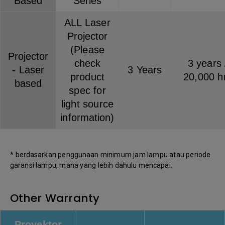
Based
Series
ALL Laser
Projector
(Please
Projector
check
3 years 
- Laser
3 Years
product
20,000 h
based
spec for
light source
information)
* berdasarkan penggunaan minimum jam lampu atau periode
garansi lampu, mana yang lebih dahulu mencapai.
Other Warranty
Proyektor