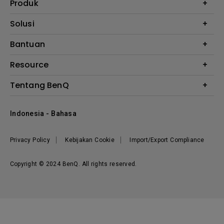
Produk
Proyektor
Solusi
Monitor
E-Sports
Bantuan
Monitor Arm
Business
Monitor Light Bar
Garansi
Resource
AQCOLOR
FAQ
Monitor Eye-Care
Where to Buy
Tentang BenQ
Layanan Perbaikan
Kalkulator Instalasi Proyektor
Hubungi Kami
Tentang Perusahaan
Knowledge Center
Indonesia - Bahasa
Berita
Privacy Policy
Kebijakan Cookie
Import/Export Compliance
Copyright © 2024 BenQ. All rights reserved.