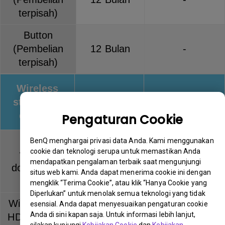
terpisah)
Button
(Pembelian
12 Bulan
-
terpisah)
Wireless
streaming
Warranty
Keterangan
devices
Pengaturan Cookie
QCast
BenQ menghargai privasi data Anda. Kami menggunakan
cookie dan teknologi serupa untuk memastikan Anda
wireless
12 Bulan
-
mendapatkan pengalaman terbaik saat mengunjungi
dongle (QP
situs web kami. Anda dapat menerima cookie ini dengan
series)
mengklik “Terima Cookie”, atau klik “Hanya Cookie yang
Diperlukan” untuk menolak semua teknologi yang tidak
Wireless Full
esensial. Anda dapat menyesuaikan pengaturan cookie
Anda di sini kapan saja. Untuk informasi lebih lanjut,
HD Kit (WDP
12 Bulan
-
silakan kunjungi
Kebijakan Cookie
dan
Kebijakan