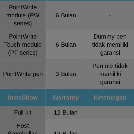
PointWrite
module (PW
6 Bulan
-
series)
PointWrite
Dummy pen
Touch module
6 Bulan
tidak memiliki
(PT series)
garansi
Pen nib tidak
PointWrite pen
3 Bulan
memiliki
garansi
InstaShow
Warranty
Keterangan
Full kit
12 Bulan
-
Host
(Pembelian
12 Bulan
-