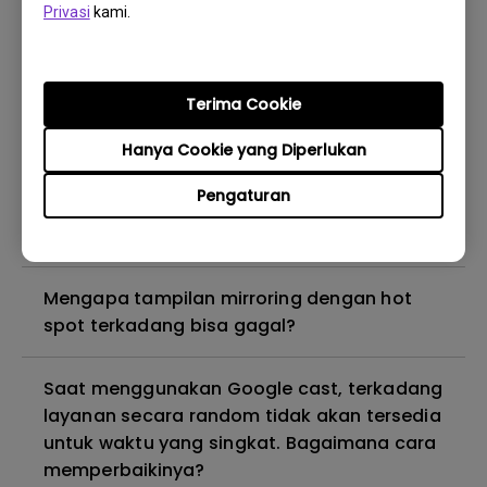
sinkronisasi bibir. Bagaimana saya bisa
Privasi
kami.
memperbaikinya?
Bagaimana cara upgrade firmware android
Terima Cookie
secara manual pada smart projector ?
Hanya Cookie yang Diperlukan
Apakah proyektor BenQ mendukung
Pengaturan
speaker atau headphone Bluetooth True
Wireless Stereo (TWS)?
Mengapa tampilan mirroring dengan hot
spot terkadang bisa gagal?
Saat menggunakan Google cast, terkadang
layanan secara random tidak akan tersedia
untuk waktu yang singkat. Bagaimana cara
memperbaikinya?