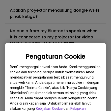
Apakah proyektor mendukung dongle Wi-Fi
pihak ketiga?
No audio from my Bluetooth speaker when
it is connected to my projector for video
from HDMI wire. How can I fix it?
Pengaturan Cookie
Apakah proyektor mendukung protokol
proyeksi nirkabel Windows asli?
BenQ menghargai privasi data Anda. Kami menggunakan
cookie dan teknologi serupa untuk memastikan Anda
mendapatkan pengalaman terbaik saat mengunjungi
Bagaimana saya bisa melakukan screen
situs web kami. Anda dapat menerima cookie ini dengan
mirroring pada smart projector?
mengklik “Terima Cookie”, atau klik “Hanya Cookie yang
Diperlukan” untuk menolak semua teknologi yang tidak
Saat saya menghubungkan proyektor
esensial. Anda dapat menyesuaikan pengaturan cookie
Anda di sini kapan saja. Untuk informasi lebih lanjut,
dengan speaker Bluetooth, ada masalah
silakan kunjungi
Kebijakan Cookie
dan
Kebijakan