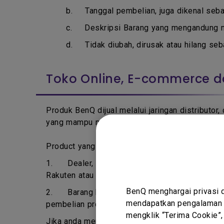
b. T
anggal pembelian, juga dikenal seba
c. D
eskripsi Barang yang mengandung 
d.
Tidak diubah, dirusak atau hilang seb
Toko Online, E-commerce d
Produk BenQ dijual melalui jaringan distributor
yang mampu mendapatkan produk BenQ via sumbe
Product yang dibeli dari sumber dibawah mungk
1.
Dealer, reseller atau distributor tidak 
Rakuten atau Toko Online sejenis.
BenQ menghargai privasi 
2.
Barang bekas, termasuk platform perdaganga
mendapatkan pengalaman t
pembelian produk oleh pelanggan pertama.
mengklik “Terima Cookie”,
Jika anda memiliki pertanyaan mengenai produk 