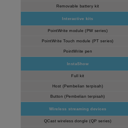
Removable battery kit
Interactive kits
PointWrite module (PW series)
PointWrite Touch module (PT series)
PointWrite pen
InstaShow
Full kit
Host (Pembelian terpisah)
Button (Pembelian terpisah)
Wireless streaming devices
QCast wireless dongle (QP series)