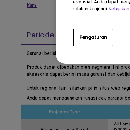
esensial. Anda dapat menye
Kami
.
silakan kunjungi
Kebijakan
Periode Garansi
Pengaturan
Garansi berlaku sejak tanggal tercetak pada B
Produk dapat dibedakan oleh segment, lini pr
aksesoris dapat berisi masa garansi dan kebija
Untuk regional lain, silahkan pilih situs web r
Anda dapat menggunakan fungsi cek garansi ber
Projector Type
All Lam
Projector - Lamp Based
BX3003 (