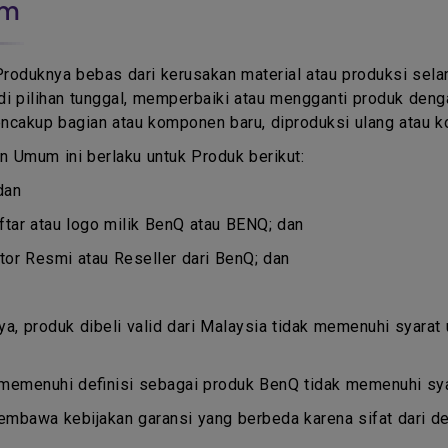
um
Produknya bebas dari kerusakan material atau produksi se
i pilihan tunggal, memperbaiki atau mengganti produk deng
ncakup bagian atau komponen baru, diproduksi ulang atau k
 Umum ini berlaku untuk Produk berikut:
dan
ar atau logo milik BenQ atau BENQ; dan
butor Resmi atau Reseller dari BenQ; dan
nya, produk dibeli valid dari Malaysia tidak memenuhi syarat
 memenuhi definisi sebagai produk BenQ tidak memenuhi syar
embawa kebijakan garansi yang berbeda karena sifat dari d