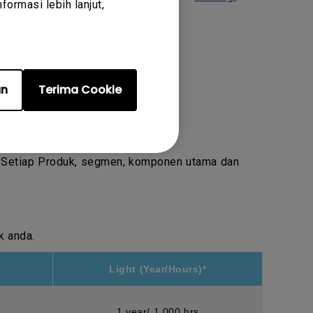
ormasi lebih lanjut,
an
Terima Cookie
. Setiap Produk, segmen, komponen utama dan
k anda.
Light (Year/Hours)*
1 year/ 1,000 hrs