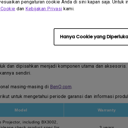
suaikan pengaturan cookie Anda di sini kapan saja. Untuk inf
 Cookie
dan
Kebijakan Privasi
kami.
Hanya Cookie yang Diperluk
ukti Pembelian oleh Pelanggan pertama.
oduk dan dipisahkan menjadi komponen utama dan aksesoris
kannya sendiri.
egional masing-masing di
BenQ.com
.
ikut untuk mengetahui periode garansi dan informasi produ
Model
Warranty
p Projector, including BX3002,
please check product spec for
3 years