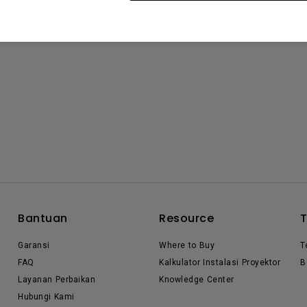
Bantuan
Resource
Garansi
Where to Buy
T
FAQ
Kalkulator Instalasi Proyektor
B
Layanan Perbaikan
Knowledge Center
Hubungi Kami