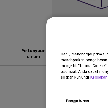
Pertanyaan
Video Pe
BenQ menghargai privasi 
umum
Um
mendapatkan pengalaman t
mengklik “Terima Cookie”,
esensial. Anda dapat menye
silakan kunjungi
Kebijakan
Pengaturan