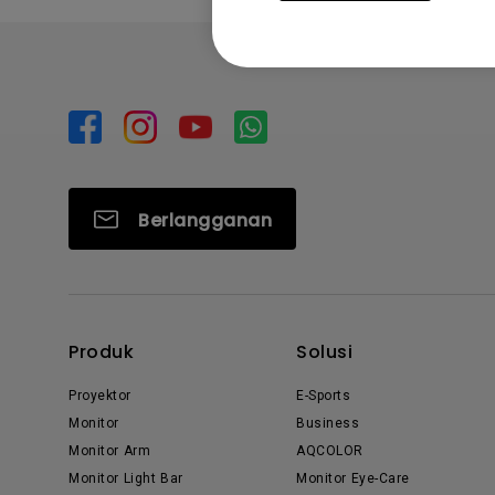
Berlangganan
Produk
Solusi
Proyektor
E-Sports
Monitor
Business
Monitor Arm
AQCOLOR
Monitor Light Bar
Monitor Eye-Care