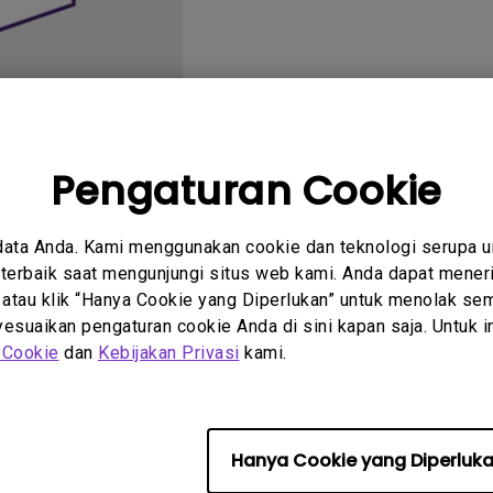
2.1 Channel Built-in
Speakers
With Low Input Lag
Pengaturan Cookie
rtanyaan
Petunjuk
data Anda. Kami menggunakan cookie dan teknologi serupa 
um
Pengguna
erbaik saat mengunjungi situs web kami. Anda dapat meneri
 atau klik “Hanya Cookie yang Diperlukan” untuk menolak sem
suaikan pengaturan cookie Anda di sini kapan saja. Untuk inf
 Cookie
dan
Kebijakan Privasi
kami.
Tidak ada FAQ terkait
Hanya Cookie yang Diperluk