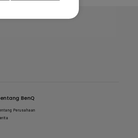
Tentang BenQ
entang Perusahaan
erita