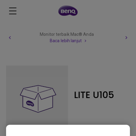
Monitor terbaik Mac® Anda
Baca lebih lanjut
LITE U105