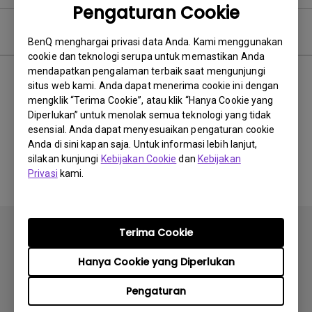
Pengaturan Cookie
Video Pertanyaan Umum
BenQ menghargai privasi data Anda. Kami menggunakan
cookie dan teknologi serupa untuk memastikan Anda
mendapatkan pengalaman terbaik saat mengunjungi
Terbaru
0 hasil
situs web kami. Anda dapat menerima cookie ini dengan
mengklik “Terima Cookie”, atau klik “Hanya Cookie yang
Diperlukan” untuk menolak semua teknologi yang tidak
esensial. Anda dapat menyesuaikan pengaturan cookie
Anda di sini kapan saja. Untuk informasi lebih lanjut,
Tidak ada video terkait
silakan kunjungi
Kebijakan Cookie
dan
Kebijakan
Privasi
kami.
Terima Cookie
Hanya Cookie yang Diperlukan
Berlangganan
Pengaturan