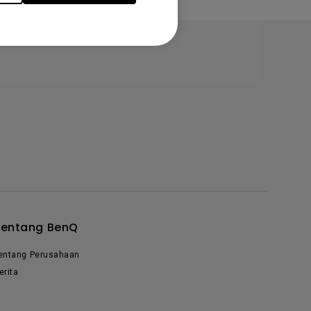
Tentang BenQ
entang Perusahaan
erita