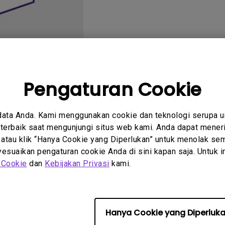
2.1 Channel Built-in
Speakers
With Low Input Lag
Pengaturan Cookie
tanyaan
Petunjuk
data Anda. Kami menggunakan cookie dan teknologi serupa 
um
Pengguna
erbaik saat mengunjungi situs web kami. Anda dapat meneri
 atau klik “Hanya Cookie yang Diperlukan” untuk menolak sem
suaikan pengaturan cookie Anda di sini kapan saja. Untuk inf
 Cookie
dan
Kebijakan Privasi
kami.
Tidak ada Pedoman terkait
Hanya Cookie yang Diperluk