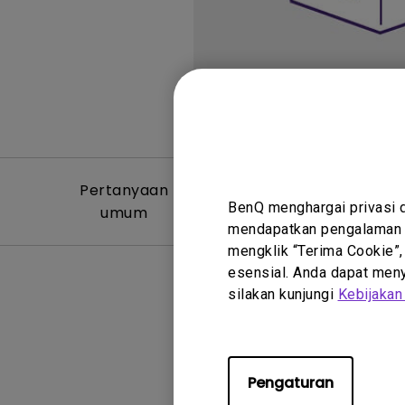
Pertanyaan
Video Per
BenQ menghargai privasi 
umum
Um
mendapatkan pengalaman t
mengklik “Terima Cookie”,
esensial. Anda dapat menye
silakan kunjungi
Kebijakan
Pengaturan