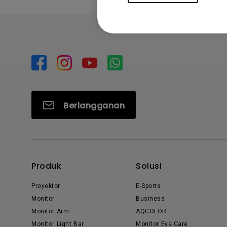
Berlangganan
Produk
Solusi
Proyektor
E-Sports
Monitor
Business
Monitor Arm
AQCOLOR
Monitor Light Bar
Monitor Eye-Care