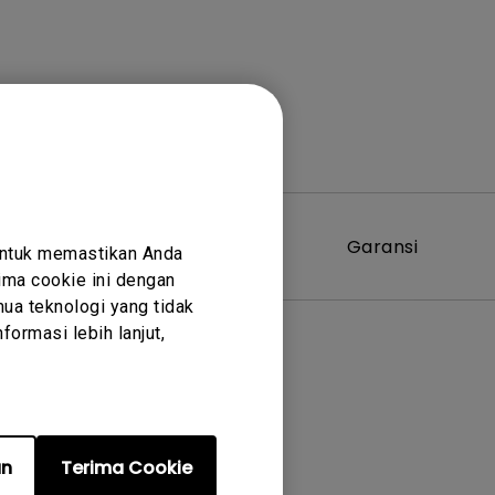
Perangkat
Garansi
untuk memastikan Anda
Lunak
ma cookie ini dengan
ua teknologi yang tidak
ormasi lebih lanjut,
an
Terima Cookie