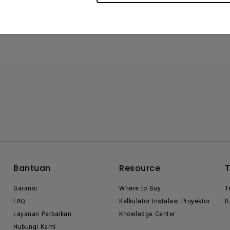
Bantuan
Resource
Garansi
Where to Buy
T
FAQ
Kalkulator Instalasi Proyektor
B
Layanan Perbaikan
Knowledge Center
Hubungi Kami