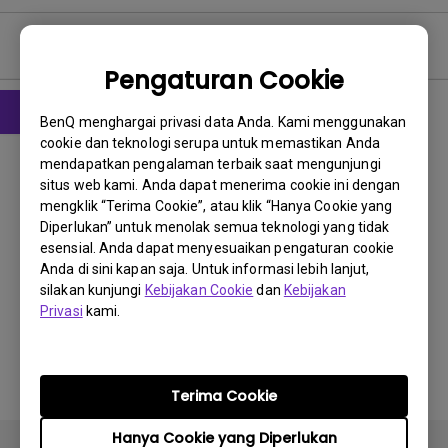
Petunjuk Pengguna
Pengaturan Cookie
BenQ menghargai privasi data Anda. Kami menggunakan
cookie dan teknologi serupa untuk memastikan Anda
Petunjuk Penggunaan
mendapatkan pengalaman terbaik saat mengunjungi
User Manual
situs web kami. Anda dapat menerima cookie ini dengan
mengklik “Terima Cookie”, atau klik “Hanya Cookie yang
Perbarui:
2009/12/15
Diperlukan” untuk menolak semua teknologi yang tidak
Bahasa:
English
esensial. Anda dapat menyesuaikan pengaturan cookie
Ukuran File:
3.85 MB
Anda di sini kapan saja. Untuk informasi lebih lanjut,
silakan kunjungi
Kebijakan Cookie
dan
Kebijakan
Versi:
Privasi
kami.
Pratinjau
Terima Cookie
Hanya Cookie yang Diperlukan