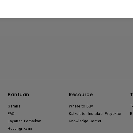
Bantuan
Resource
Garansi
Where to Buy
T
FAQ
Kalkulator Instalasi Proyektor
B
Layanan Perbaikan
Knowledge Center
Hubungi Kami