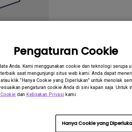
2.1 Channel Built-in
Speakers
With Low Input Lag
Pengaturan Cookie
rtanyaan
Petunjuk
data Anda. Kami menggunakan cookie dan teknologi serupa 
um
Pengguna
erbaik saat mengunjungi situs web kami. Anda dapat meneri
 atau klik “Hanya Cookie yang Diperlukan” untuk menolak sem
suaikan pengaturan cookie Anda di sini kapan saja. Untuk inf
 Cookie
dan
Kebijakan Privasi
kami.
Tidak ada FAQ terkait
Hanya Cookie yang Diperluk