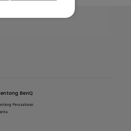
Tentang BenQ
entang Perusahaan
erita