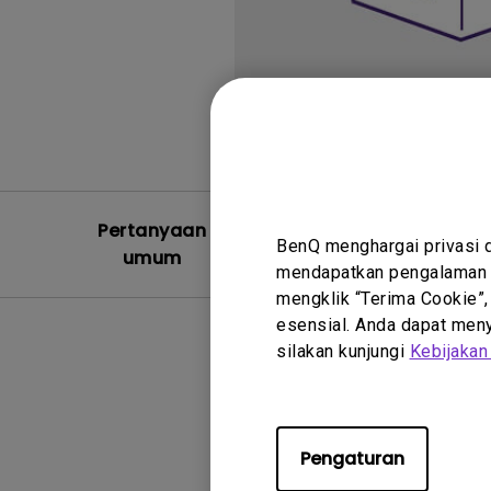
Pertanyaan
Video Pe
BenQ menghargai privasi 
umum
Um
mendapatkan pengalaman t
mengklik “Terima Cookie”,
esensial. Anda dapat menye
silakan kunjungi
Kebijakan
Pengaturan