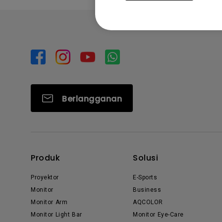
Berlangganan
Produk
Solusi
Proyektor
E-Sports
Monitor
Business
Monitor Arm
AQCOLOR
Monitor Light Bar
Monitor Eye-Care