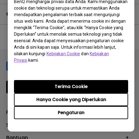
BenQ menghargai privasi data Anda. Kami menggunakan
cookie dan teknologi serupa untuk memastikan Anda
Garansi
mendapatkan pengalaman terbaik saat mengunjungi
situs web kami. Anda dapat menerima cookie ini dengan
mengklik “Terima Cookie”, atau klik “Hanya Cookie yang
Diperlukan” untuk menolak semua teknologi yang tidak
esensial. Anda dapat menyesuaikan pengaturan cookie
No related warranty information
Anda di sini kapan saja. Untuk informasi lebih lanjut,
silakan kunjungi
Kebijakan Cookie
dan
Kebijakan
Privasi
kami.
Terima Cookie
Berlangganan
Hanya Cookie yang Diperlukan
Produk
Pengaturan
Proyektor
Solusi
Monitor
E-Sports
Bantuan