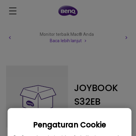
Monitor terbaik Mac® Anda
Baca lebih lanjut
JOYBOOK
S32EB
Pengaturan Cookie