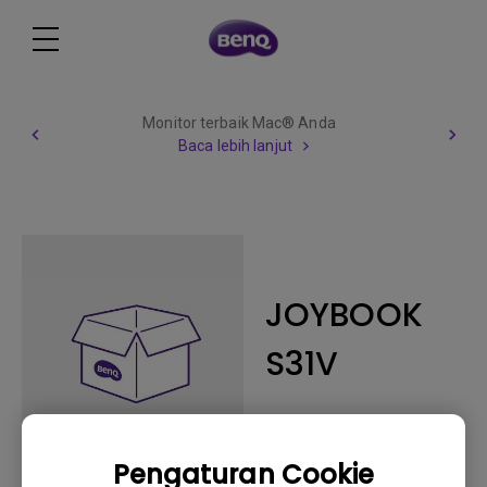
Monitor terbaik Mac® Anda
Baca lebih lanjut
JOYBOOK
S31V
Pengaturan Cookie