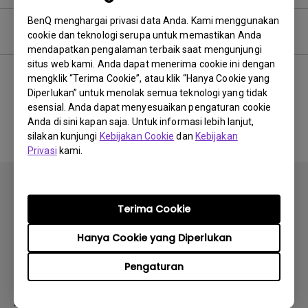
BenQ menghargai privasi data Anda. Kami menggunakan
Pertanyaan umum
cookie dan teknologi serupa untuk memastikan Anda
mendapatkan pengalaman terbaik saat mengunjungi
situs web kami. Anda dapat menerima cookie ini dengan
mengklik “Terima Cookie”, atau klik “Hanya Cookie yang
Diperlukan” untuk menolak semua teknologi yang tidak
Tidak ada FAQ terkait
esensial. Anda dapat menyesuaikan pengaturan cookie
Anda di sini kapan saja. Untuk informasi lebih lanjut,
silakan kunjungi
Kebijakan Cookie
dan
Kebijakan
Privasi
kami.
Terima Cookie
Hanya Cookie yang Diperlukan
Berlangganan
Pengaturan
Produk