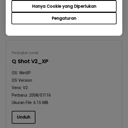
Ukuran File:
3.42 MB
Hanya Cookie yang Diperlukan
Unduh
Pengaturan
Perangkat Lunak
Q Shot V2_XP
OS:
WinXP
OS Version:
Versi:
V2
Perbarui:
2008/07/16
Ukuran File:
6.15 MB
Unduh