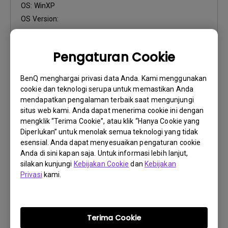
OS:
WinXP
OS Version:
Versi:
001
Perbarui:
2008/09/23
Pengaturan Cookie
Ukuran File:
666.9 KB
BenQ menghargai privasi data Anda. Kami menggunakan
Unduh
cookie dan teknologi serupa untuk memastikan Anda
mendapatkan pengalaman terbaik saat mengunjungi
situs web kami. Anda dapat menerima cookie ini dengan
mengklik “Terima Cookie”, atau klik “Hanya Cookie yang
Diperlukan” untuk menolak semua teknologi yang tidak
esensial. Anda dapat menyesuaikan pengaturan cookie
Perangkat Lunak
Anda di sini kapan saja. Untuk informasi lebih lanjut,
QShot v2.0.0.10_Vista
silakan kunjungi
Kebijakan Cookie
dan
Kebijakan
Privasi
kami.
OS:
WindowVista
OS Version:
Versi:
v2.0.0.10
Terima Cookie
Perbarui:
2008/07/16