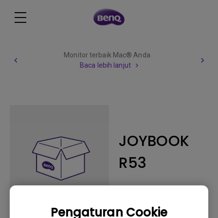
Monitor terbaik Mac® Anda
Baca lebih lanjut
JOYBOOK
R53
Pengaturan Cookie