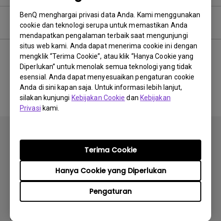
BenQ menghargai privasi data Anda. Kami menggunakan
Pertanyaan umum
cookie dan teknologi serupa untuk memastikan Anda
mendapatkan pengalaman terbaik saat mengunjungi
situs web kami. Anda dapat menerima cookie ini dengan
mengklik “Terima Cookie”, atau klik “Hanya Cookie yang
Diperlukan” untuk menolak semua teknologi yang tidak
Tidak ada FAQ terkait
esensial. Anda dapat menyesuaikan pengaturan cookie
Anda di sini kapan saja. Untuk informasi lebih lanjut,
silakan kunjungi
Kebijakan Cookie
dan
Kebijakan
Privasi
kami.
Terima Cookie
Hanya Cookie yang Diperlukan
Berlangganan
Pengaturan
Produk