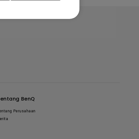
Tentang BenQ
entang Perusahaan
erita