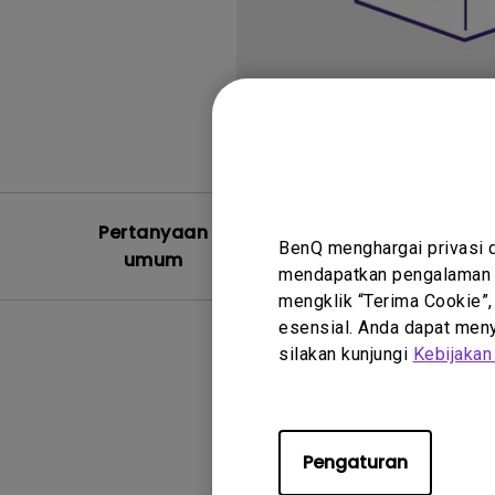
Pertanyaan
Video Pe
BenQ menghargai privasi 
umum
Um
mendapatkan pengalaman t
mengklik “Terima Cookie”,
esensial. Anda dapat menye
silakan kunjungi
Kebijakan
Pengaturan