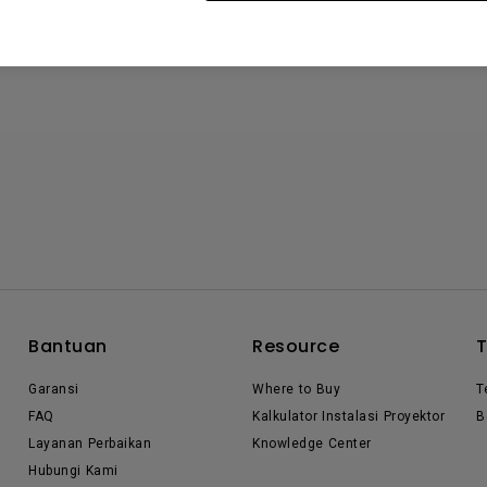
Bantuan
Resource
Garansi
Where to Buy
T
FAQ
Kalkulator Instalasi Proyektor
B
Layanan Perbaikan
Knowledge Center
Hubungi Kami