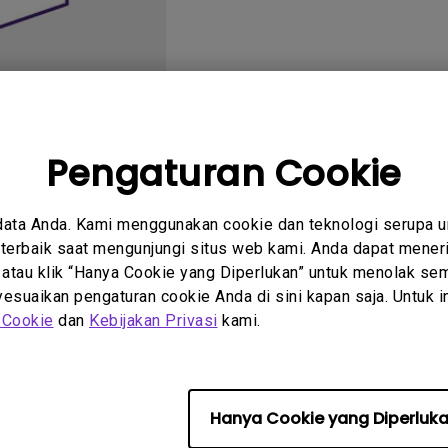
2.1 Channel Built-in
Speakers
With Low Input Lag
Pengaturan Cookie
rtanyaan
Petunjuk
data Anda. Kami menggunakan cookie dan teknologi serupa 
um
Pengguna
erbaik saat mengunjungi situs web kami. Anda dapat meneri
 atau klik “Hanya Cookie yang Diperlukan” untuk menolak sem
suaikan pengaturan cookie Anda di sini kapan saja. Untuk inf
 Cookie
dan
Kebijakan Privasi
kami.
Tidak ada FAQ terkait
Hanya Cookie yang Diperluk