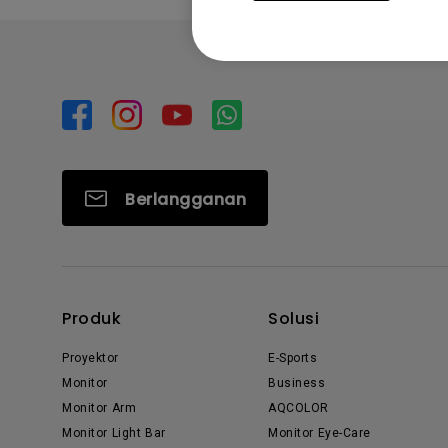
Berlangganan
Produk
Solusi
Proyektor
E-Sports
Monitor
Business
Monitor Arm
AQCOLOR
Monitor Light Bar
Monitor Eye-Care