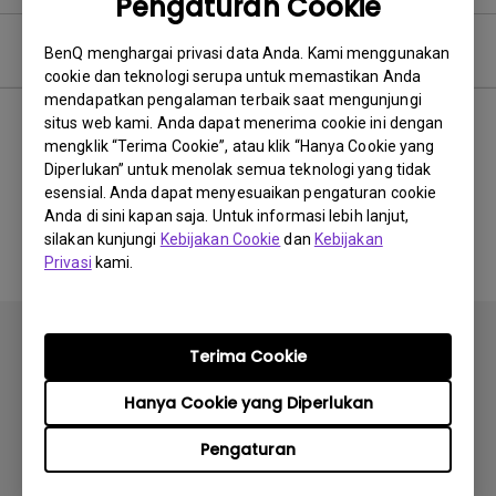
Pengaturan Cookie
Perangkat Lunak
BenQ menghargai privasi data Anda. Kami menggunakan
cookie dan teknologi serupa untuk memastikan Anda
mendapatkan pengalaman terbaik saat mengunjungi
situs web kami. Anda dapat menerima cookie ini dengan
mengklik “Terima Cookie”, atau klik “Hanya Cookie yang
Tidak ada perangkat lunak
Diperlukan” untuk menolak semua teknologi yang tidak
esensial. Anda dapat menyesuaikan pengaturan cookie
&amp; driver terkait
Anda di sini kapan saja. Untuk informasi lebih lanjut,
silakan kunjungi
Kebijakan Cookie
dan
Kebijakan
Privasi
kami.
Terima Cookie
Hanya Cookie yang Diperlukan
Berlangganan
Pengaturan