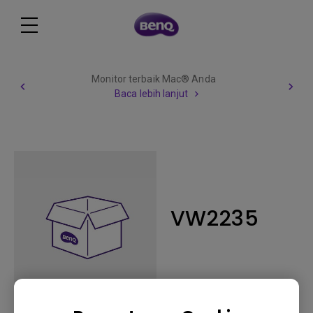
Monitor terbaik Mac® Anda
Baca lebih lanjut
VW2235