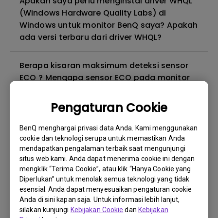
Apakah saya perlu menginstal driver WHQL
(Windows Hardware Quality Labs) di
Windows untuk monitor BenQ saya? Apakah
ada versi terbaru dari driver WHQL?
Berapa kisaran maksimum deteksi sensor
ECO ? Mengapa sensor ECO pada monitor
saya tidak berfungsi sebagaimana
mestinya?
Pengaturan Cookie
BenQ menghargai privasi data Anda. Kami menggunakan
Mengapa monitor saya berkedip-kedip?
cookie dan teknologi serupa untuk memastikan Anda
mendapatkan pengalaman terbaik saat mengunjungi
Mengapa monitor BenQ saya tidak dapat
situs web kami. Anda dapat menerima cookie ini dengan
mengklik “Terima Cookie”, atau klik “Hanya Cookie yang
ditampilkan dengan benar melalui kabel
Diperlukan” untuk menolak semua teknologi yang tidak
USB-C(Type C)?
esensial. Anda dapat menyesuaikan pengaturan cookie
Anda di sini kapan saja. Untuk informasi lebih lanjut,
Apa itu kebocoran lampu latar atau
silakan kunjungi
Kebijakan Cookie
dan
Kebijakan