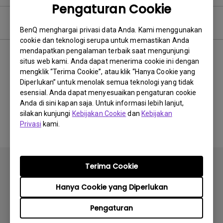
Pengaturan Cookie
Video Pertanyaan Umum
BenQ menghargai privasi data Anda. Kami menggunakan
cookie dan teknologi serupa untuk memastikan Anda
mendapatkan pengalaman terbaik saat mengunjungi
Terbaru
0 hasil
situs web kami. Anda dapat menerima cookie ini dengan
mengklik “Terima Cookie”, atau klik “Hanya Cookie yang
Diperlukan” untuk menolak semua teknologi yang tidak
esensial. Anda dapat menyesuaikan pengaturan cookie
Anda di sini kapan saja. Untuk informasi lebih lanjut,
Tidak ada video terkait
silakan kunjungi
Kebijakan Cookie
dan
Kebijakan
Privasi
kami.
Terima Cookie
Hanya Cookie yang Diperlukan
Berlangganan
Pengaturan