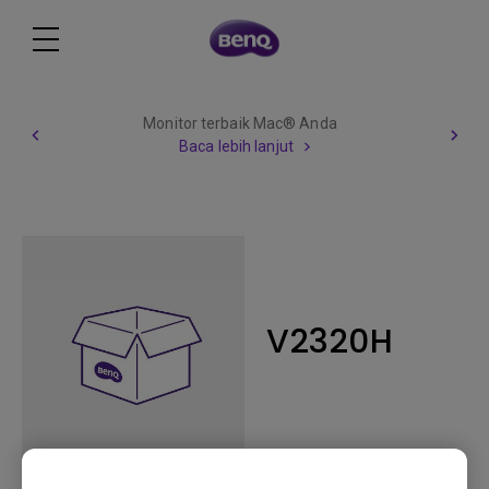
Monitor terbaik Mac® Anda
Baca lebih lanjut
V2320H