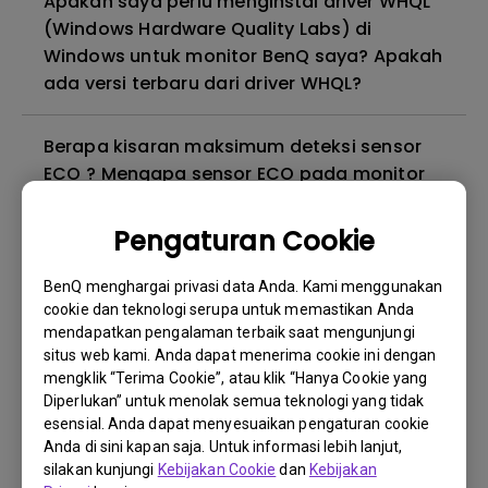
Apakah saya perlu menginstal driver WHQL
(Windows Hardware Quality Labs) di
Windows untuk monitor BenQ saya? Apakah
ada versi terbaru dari driver WHQL?
Berapa kisaran maksimum deteksi sensor
ECO ? Mengapa sensor ECO pada monitor
saya tidak berfungsi sebagaimana
mestinya?
Pengaturan Cookie
BenQ menghargai privasi data Anda. Kami menggunakan
Mengapa monitor saya berkedip-kedip?
cookie dan teknologi serupa untuk memastikan Anda
mendapatkan pengalaman terbaik saat mengunjungi
Mengapa monitor BenQ saya tidak dapat
situs web kami. Anda dapat menerima cookie ini dengan
mengklik “Terima Cookie”, atau klik “Hanya Cookie yang
ditampilkan dengan benar melalui kabel
Diperlukan” untuk menolak semua teknologi yang tidak
USB-C(Type C)?
esensial. Anda dapat menyesuaikan pengaturan cookie
Anda di sini kapan saja. Untuk informasi lebih lanjut,
Apa itu kebocoran lampu latar atau
silakan kunjungi
Kebijakan Cookie
dan
Kebijakan