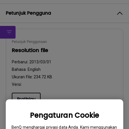
Petunjuk Pengguna
Petunjuk Penggunaan
Resolution file
Perbarui:
2013/03/01
Bahasa:
English
Ukuran File:
234.72 KB
Versi:
Pratinjau
Pengaturan Cookie
BenQ menghargai privasi data Anda. Kami menggunakan