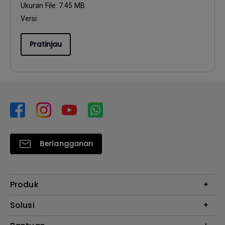
Ukuran File:
7.45 MB
Versi:
Pratinjau
Berlangganan
Produk
Proyektor
Solusi
Monitor
E-Sports