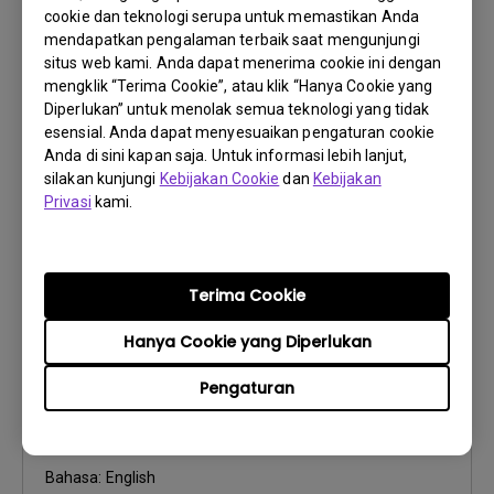
cookie dan teknologi serupa untuk memastikan Anda
Petunjuk Penggunaan
mendapatkan pengalaman terbaik saat mengunjungi
Safety Warning and Notice
situs web kami. Anda dapat menerima cookie ini dengan
mengklik “Terima Cookie”, atau klik “Hanya Cookie yang
Perbarui:
2020/03/16
Diperlukan” untuk menolak semua teknologi yang tidak
Bahasa:
English
esensial. Anda dapat menyesuaikan pengaturan cookie
Ukuran File:
54.87 KB
Anda di sini kapan saja. Untuk informasi lebih lanjut,
silakan kunjungi
Kebijakan Cookie
dan
Kebijakan
Versi:
Privasi
kami.
Pratinjau
Terima Cookie
Hanya Cookie yang Diperlukan
Petunjuk Penggunaan
Pengaturan
User Manual
Perbarui:
2016/01/12
Bahasa:
English