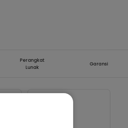
Perangkat
Garansi
Lunak
Petunjuk Penggunaan
ts
Resolution file
Perbarui:
2020/04/13