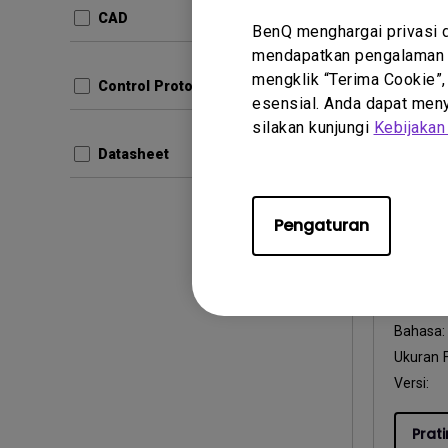
Bahasa
CAD
Ukuran F
BenQ menghargai privasi 
mendapatkan pengalaman t
Versi:
mengklik “Terima Cookie”,
Control Protocols
esensial. Anda dapat menye
Prati
silakan kunjungi
Kebijakan
Datasheet
Pengaturan
Petunjuk
Safet
Perbarui
Bahasa
Ukuran F
Versi:
Prati