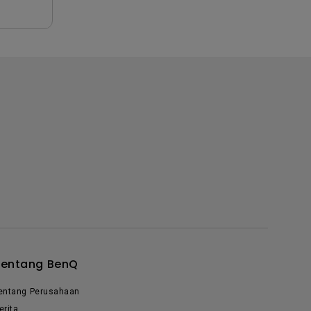
Tentang BenQ
entang Perusahaan
erita