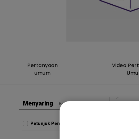
Pertanyaan
Video Per
umum
Um
Menyaring
Bersihkan semua
Petunjuk
Quick
Petunjuk Penggunaan
Perbarui