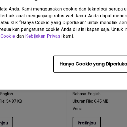
:
General
Bahasa:
General
ile:
3.21 MB
Ukuran File:
752.9 KB
data Anda. Kami menggunakan cookie dan teknologi serupa 
erbaik saat mengunjungi situs web kami. Anda dapat meneri
Versi:
 atau klik “Hanya Cookie yang Diperlukan” untuk menolak sem
suaikan pengaturan cookie Anda di sini kapan saja. Untuk inf
njau
Pratinjau
 Cookie
dan
Kebijakan Privasi
kami.
Hanya Cookie yang Diperluk
 Penggunaan
Petunjuk Penggunaan
y Warning and Notice
User Manual
:
2021/01/06
Perbarui:
2021/05/03
:
English
Bahasa:
English
ile:
54.87 KB
Ukuran File:
6.45 MB
Versi:
njau
Pratinjau