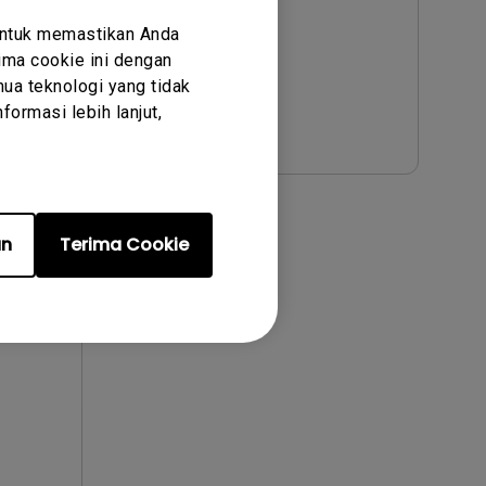
Bahasa:
English
Ukuran File:
476.98 KB
untuk memastikan Anda
ma cookie ini dengan
Versi:
ua teknologi yang tidak
ormasi lebih lanjut,
Pratinjau
an
Terima Cookie