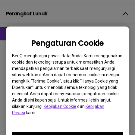
Perangkat Lunak
Pengaturan Cookie
Driver
WHQL driver
BenQ menghargai privasi data Anda. Kami menggunakan
cookie dan teknologi serupa untuk memastikan Anda
OS:
Windows10|Windows7|Windows8
mendapatkan pengalaman terbaik saat mengunjungi
OS Version:
situs web kami. Anda dapat menerima cookie ini dengan
Versi:
MP
mengklik “Terima Cookie”, atau klik “Hanya Cookie yang
Diperlukan” untuk menolak semua teknologi yang tidak
Perbarui:
2017/07/27
esensial. Anda dapat menyesuaikan pengaturan cookie
Ukuran File:
9.98 KB
Anda di sini kapan saja. Untuk informasi lebih lanjut,
silakan kunjungi
Kebijakan Cookie
dan
Kebijakan
Unduh
Privasi
kami.