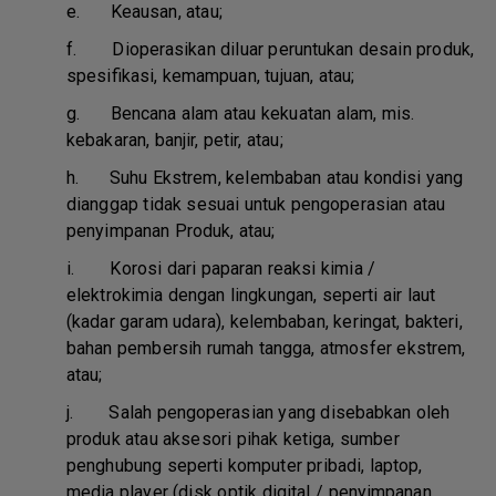
e.
Keausan, atau;
f.
Dioperasikan diluar peruntukan desain produk,
spesifikasi, kemampuan, tujuan, atau;
g.
Bencana alam atau kekuatan alam, mis.
kebakaran, banjir, petir, atau;
h.
Suhu Ekstrem, kelembaban atau kondisi yang
dianggap tidak sesuai untuk pengoperasian atau
penyimpanan Produk, atau;
i.
Korosi dari paparan reaksi kimia /
elektrokimia dengan lingkungan, seperti air laut
(kadar garam udara), kelembaban, keringat, bakteri,
bahan pembersih rumah tangga, atmosfer ekstrem,
atau;
j.
Salah pengoperasian yang disebabkan oleh
produk atau aksesori pihak ketiga, sumber
penghubung seperti komputer pribadi, laptop,
media player (disk optik digital / penyimpanan