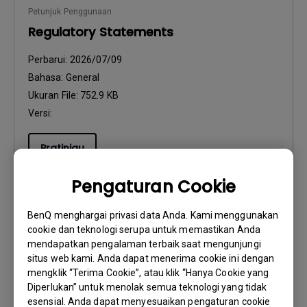
Petunjuk Penggunaan
Regulatory Statements
Perbarui:
2026/07/09
Bahasa:
General
Ukuran File:
752.9 KB
Versi:
Pratinjau
Pengaturan Cookie
BenQ menghargai privasi data Anda. Kami menggunakan
cookie dan teknologi serupa untuk memastikan Anda
Petunjuk Penggunaan
mendapatkan pengalaman terbaik saat mengunjungi
Resolution file
situs web kami. Anda dapat menerima cookie ini dengan
mengklik “Terima Cookie”, atau klik “Hanya Cookie yang
Perbarui:
2020/04/13
Diperlukan” untuk menolak semua teknologi yang tidak
Bahasa:
English
esensial. Anda dapat menyesuaikan pengaturan cookie