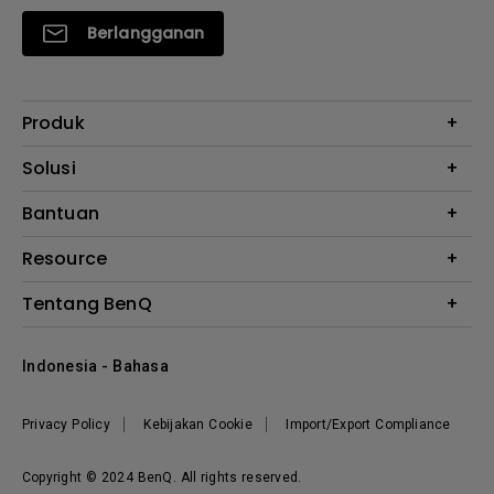
Berlangganan
Produk
Proyektor
Solusi
Monitor
E-Sports
Bantuan
Monitor Arm
Business
Monitor Light Bar
Garansi
Resource
AQCOLOR
FAQ
Monitor Eye-Care
Where to Buy
Tentang BenQ
Layanan Perbaikan
Kalkulator Instalasi Proyektor
Hubungi Kami
Tentang Perusahaan
Knowledge Center
Indonesia - Bahasa
Berita
Privacy Policy
Kebijakan Cookie
Import/Export Compliance
Copyright © 2024 BenQ. All rights reserved.