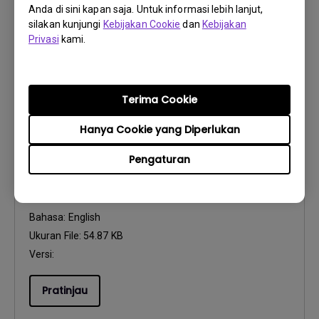
Ukuran File:
476.98 KB
Anda di sini kapan saja. Untuk informasi lebih lanjut,
silakan kunjungi
Kebijakan Cookie
dan
Kebijakan
Versi:
Privasi
kami.
Pratinjau
Terima Cookie
Hanya Cookie yang Diperlukan
Petunjuk Penggunaan
Pengaturan
Safety Warning and Notice
Perbarui:
2021/01/06
Bahasa:
English
Ukuran File:
54.87 KB
Versi:
Pratinjau