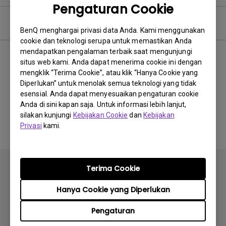
Pengaturan Cookie
Video Pertanyaan Umum
BenQ menghargai privasi data Anda. Kami menggunakan
cookie dan teknologi serupa untuk memastikan Anda
mendapatkan pengalaman terbaik saat mengunjungi
Terbaru
0 hasil
situs web kami. Anda dapat menerima cookie ini dengan
mengklik “Terima Cookie”, atau klik “Hanya Cookie yang
Diperlukan” untuk menolak semua teknologi yang tidak
esensial. Anda dapat menyesuaikan pengaturan cookie
Anda di sini kapan saja. Untuk informasi lebih lanjut,
Tidak ada video terkait
silakan kunjungi
Kebijakan Cookie
dan
Kebijakan
Privasi
kami.
Terima Cookie
Hanya Cookie yang Diperlukan
Berlangganan
Pengaturan