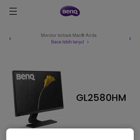
Monitor terbaik Mac® Anda
Baca lebih lanjut
GL2580HM