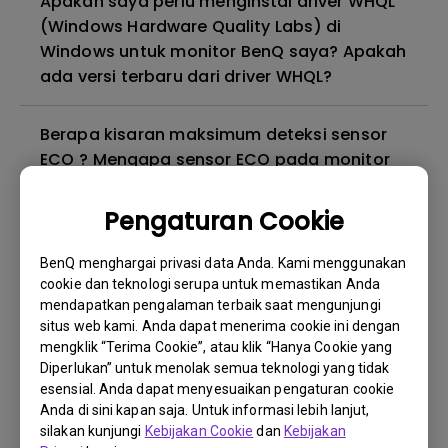
Apakah saya perlu menginstal driver WHQL
(Windows Hardware Quality Labs) di
Windows untuk monitor BenQ saya? Apakah
ada versi terbaru dari driver WHQL?
Berapa kisaran maksimum deteksi sensor
ECO ? Mengapa sensor ECO pada monitor
saya tidak berfungsi sebagaimana
mestinya?
Pengaturan Cookie
BenQ menghargai privasi data Anda. Kami menggunakan
Mengapa monitor saya berkedip-kedip?
cookie dan teknologi serupa untuk memastikan Anda
mendapatkan pengalaman terbaik saat mengunjungi
Mengapa monitor BenQ saya tidak dapat
situs web kami. Anda dapat menerima cookie ini dengan
mengklik “Terima Cookie”, atau klik “Hanya Cookie yang
ditampilkan dengan benar melalui kabel
Diperlukan” untuk menolak semua teknologi yang tidak
USB-C(Type C)?
esensial. Anda dapat menyesuaikan pengaturan cookie
Anda di sini kapan saja. Untuk informasi lebih lanjut,
Apa itu kebocoran lampu latar atau
silakan kunjungi
Kebijakan Cookie
dan
Kebijakan