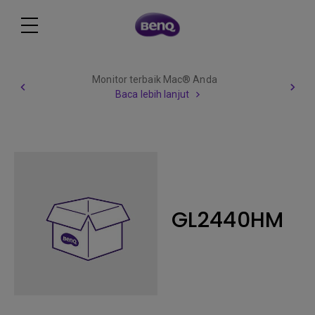
Berhati hatilah terhadap penipuan
lapangan pekerjaan BenQ
Baca lebih lanjut
GL2440HM