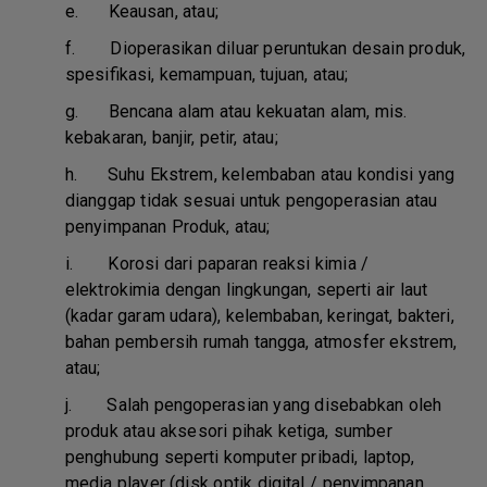
e.
Keausan, atau;
f.
Dioperasikan diluar peruntukan desain produk,
spesifikasi, kemampuan, tujuan, atau;
g.
Bencana alam atau kekuatan alam, mis.
kebakaran, banjir, petir, atau;
h.
Suhu Ekstrem, kelembaban atau kondisi yang
dianggap tidak sesuai untuk pengoperasian atau
penyimpanan Produk, atau;
i.
Korosi dari paparan reaksi kimia /
elektrokimia dengan lingkungan, seperti air laut
(kadar garam udara), kelembaban, keringat, bakteri,
bahan pembersih rumah tangga, atmosfer ekstrem,
atau;
j.
Salah pengoperasian yang disebabkan oleh
produk atau aksesori pihak ketiga, sumber
penghubung seperti komputer pribadi, laptop,
media player (disk optik digital / penyimpanan