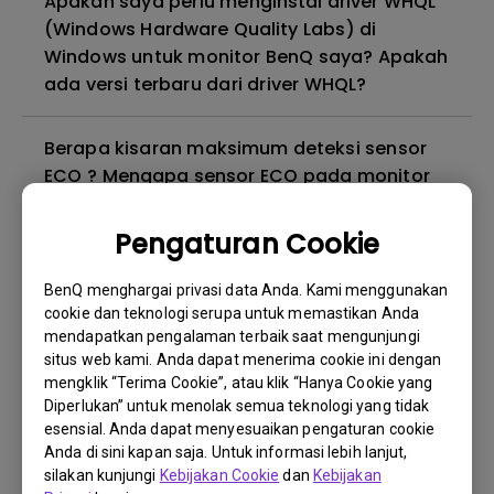
Apakah saya perlu menginstal driver WHQL
(Windows Hardware Quality Labs) di
Windows untuk monitor BenQ saya? Apakah
ada versi terbaru dari driver WHQL?
Berapa kisaran maksimum deteksi sensor
ECO ? Mengapa sensor ECO pada monitor
saya tidak berfungsi sebagaimana
mestinya?
Pengaturan Cookie
BenQ menghargai privasi data Anda. Kami menggunakan
Mengapa monitor saya berkedip-kedip?
cookie dan teknologi serupa untuk memastikan Anda
mendapatkan pengalaman terbaik saat mengunjungi
Mengapa monitor BenQ saya tidak dapat
situs web kami. Anda dapat menerima cookie ini dengan
mengklik “Terima Cookie”, atau klik “Hanya Cookie yang
ditampilkan dengan benar melalui kabel
Diperlukan” untuk menolak semua teknologi yang tidak
USB-C(Type C)?
esensial. Anda dapat menyesuaikan pengaturan cookie
Anda di sini kapan saja. Untuk informasi lebih lanjut,
Apa itu kebocoran lampu latar atau
silakan kunjungi
Kebijakan Cookie
dan
Kebijakan