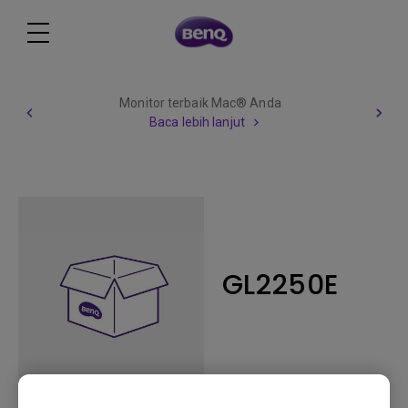
Monitor terbaik Mac® Anda
Baca lebih lanjut
GL2250E