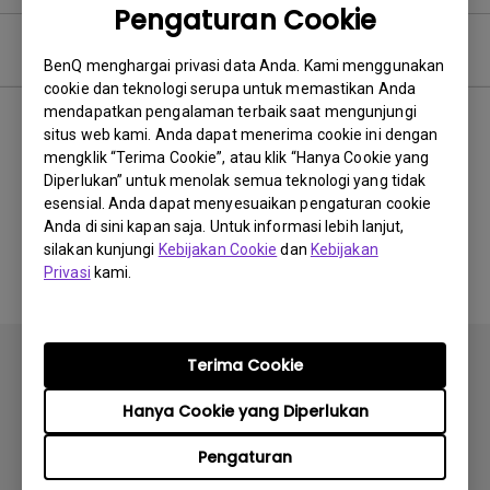
Pengaturan Cookie
Video Pertanyaan Umum
BenQ menghargai privasi data Anda. Kami menggunakan
cookie dan teknologi serupa untuk memastikan Anda
mendapatkan pengalaman terbaik saat mengunjungi
Terbaru
0 hasil
situs web kami. Anda dapat menerima cookie ini dengan
mengklik “Terima Cookie”, atau klik “Hanya Cookie yang
Diperlukan” untuk menolak semua teknologi yang tidak
esensial. Anda dapat menyesuaikan pengaturan cookie
Anda di sini kapan saja. Untuk informasi lebih lanjut,
Tidak ada video terkait
silakan kunjungi
Kebijakan Cookie
dan
Kebijakan
Privasi
kami.
Terima Cookie
Hanya Cookie yang Diperlukan
Berlangganan
Pengaturan