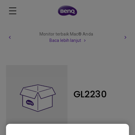
Monitor terbaik Mac® Anda
Baca lebih lanjut
GL2230