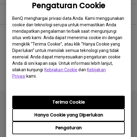
Pengaturan Cookie
Video Pertanyaan Umum
BenQ menghargai privasi data Anda. Kami menggunakan
cookie dan teknologi serupa untuk memastikan Anda
mendapatkan pengalaman terbaik saat mengunjungi
Terbaru
0 hasil
situs web kami. Anda dapat menerima cookie ini dengan
mengklik “Terima Cookie”, atau klik “Hanya Cookie yang
Diperlukan” untuk menolak semua teknologi yang tidak
esensial. Anda dapat menyesuaikan pengaturan cookie
Anda di sini kapan saja. Untuk informasi lebih lanjut,
Tidak ada video terkait
silakan kunjungi
Kebijakan Cookie
dan
Kebijakan
Privasi
kami.
Terima Cookie
Hanya Cookie yang Diperlukan
Berlangganan
Pengaturan