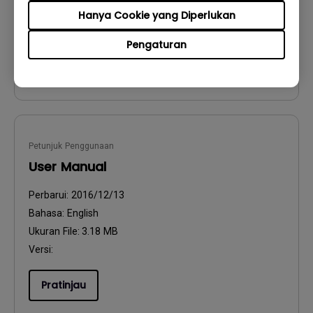
Ukuran File:
54.87 KB
Hanya Cookie yang Diperlukan
Versi:
Pengaturan
Pratinjau
Petunjuk Penggunaan
User Manual
Perbarui:
2016/12/13
Bahasa:
English
Ukuran File:
3.18 MB
Versi:
Pratinjau