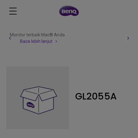
Berhati hatilah terhadap penipuan
lapangan pekerjaan BenQ
Baca lebih lanjut
GL2055A