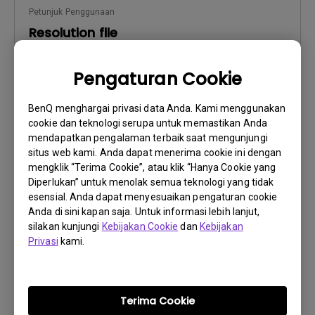
Petunjuk Penggunaan
Resolution file
Perbarui:
2016/12/13
Pengaturan Cookie
Bahasa:
English
Ukuran File:
441.39 KB
BenQ menghargai privasi data Anda. Kami menggunakan
Versi:
cookie dan teknologi serupa untuk memastikan Anda
mendapatkan pengalaman terbaik saat mengunjungi
Pratinjau
situs web kami. Anda dapat menerima cookie ini dengan
mengklik “Terima Cookie”, atau klik “Hanya Cookie yang
Diperlukan” untuk menolak semua teknologi yang tidak
esensial. Anda dapat menyesuaikan pengaturan cookie
Anda di sini kapan saja. Untuk informasi lebih lanjut,
silakan kunjungi
Kebijakan Cookie
dan
Kebijakan
Petunjuk Penggunaan
Privasi
kami.
Safety Warning and Notice
Perbarui:
2021/01/06
Terima Cookie
Bahasa:
English