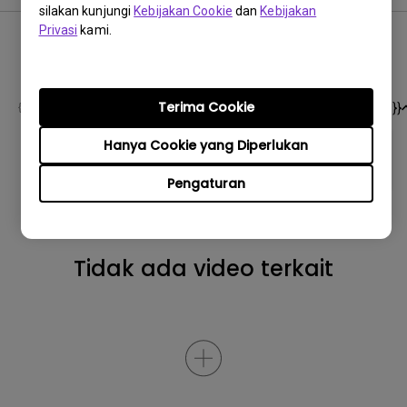
silakan kunjungi
Kebijakan Cookie
dan
Kebijakan
Privasi
kami.
Video Pertanyaan Umum
Terima Cookie
Terbaru
0 hasil
Hanya Cookie yang Diperlukan
Pengaturan
Tidak ada video terkait
TOP
Berlangganan