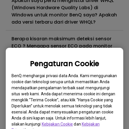
Apakah saya perlu menginstal driver WHQL
(Windows Hardware Quality Labs) di
Windows untuk monitor BenQ saya? Apakah
ada versi terbaru dari driver WHQL?
Berapa kisaran maksimum deteksi sensor
ECO ? Mengapa sensor ECO pada monitor
saya tidak berfungsi sebagaimana
mestinya?
Pengaturan Cookie
BenQ menghargai privasi data Anda. Kami menggunakan
Mengapa monitor saya berkedip-kedip?
cookie dan teknologi serupa untuk memastikan Anda
mendapatkan pengalaman terbaik saat mengunjungi
Mengapa monitor BenQ saya tidak dapat
situs web kami. Anda dapat menerima cookie ini dengan
mengklik “Terima Cookie”, atau klik “Hanya Cookie yang
ditampilkan dengan benar melalui kabel
Diperlukan” untuk menolak semua teknologi yang tidak
USB-C(Type C)?
esensial. Anda dapat menyesuaikan pengaturan cookie
Anda di sini kapan saja. Untuk informasi lebih lanjut,
Apa itu kebocoran lampu latar atau
silakan kunjungi
Kebijakan Cookie
dan
Kebijakan