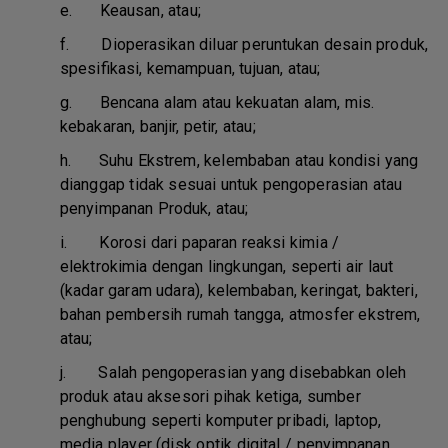
e.
Keausan, atau;
f.
Dioperasikan diluar peruntukan desain produk,
spesifikasi, kemampuan, tujuan, atau;
g.
Bencana alam atau kekuatan alam, mis.
kebakaran, banjir, petir, atau;
h.
Suhu Ekstrem, kelembaban atau kondisi yang
dianggap tidak sesuai untuk pengoperasian atau
penyimpanan Produk, atau;
i.
Korosi dari paparan reaksi kimia /
elektrokimia dengan lingkungan, seperti air laut
(kadar garam udara), kelembaban, keringat, bakteri,
bahan pembersih rumah tangga, atmosfer ekstrem,
atau;
j.
Salah pengoperasian yang disebabkan oleh
produk atau aksesori pihak ketiga, sumber
penghubung seperti komputer pribadi, laptop,
media player (disk optik digital / penyimpanan