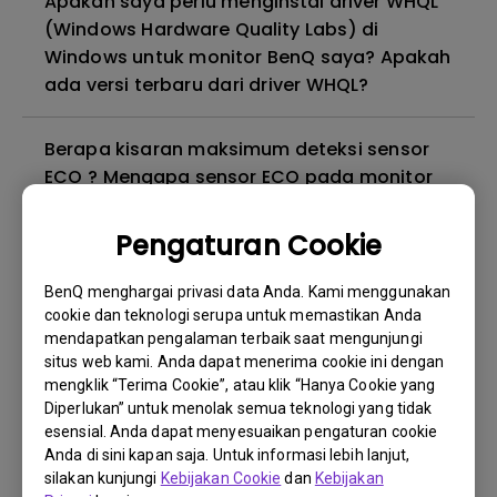
Apakah saya perlu menginstal driver WHQL
(Windows Hardware Quality Labs) di
Windows untuk monitor BenQ saya? Apakah
ada versi terbaru dari driver WHQL?
Berapa kisaran maksimum deteksi sensor
ECO ? Mengapa sensor ECO pada monitor
saya tidak berfungsi sebagaimana
mestinya?
Pengaturan Cookie
BenQ menghargai privasi data Anda. Kami menggunakan
Mengapa monitor saya berkedip-kedip?
cookie dan teknologi serupa untuk memastikan Anda
mendapatkan pengalaman terbaik saat mengunjungi
Mengapa monitor BenQ saya tidak dapat
situs web kami. Anda dapat menerima cookie ini dengan
mengklik “Terima Cookie”, atau klik “Hanya Cookie yang
ditampilkan dengan benar melalui kabel
Diperlukan” untuk menolak semua teknologi yang tidak
USB-C(Type C)?
esensial. Anda dapat menyesuaikan pengaturan cookie
Anda di sini kapan saja. Untuk informasi lebih lanjut,
Apa itu kebocoran lampu latar atau
silakan kunjungi
Kebijakan Cookie
dan
Kebijakan