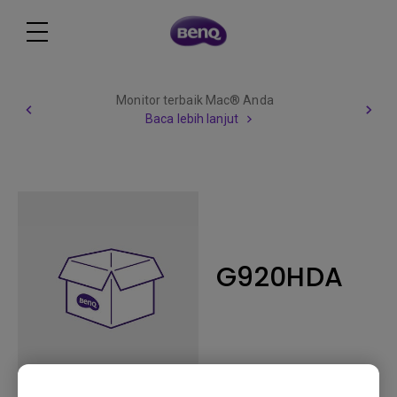
Monitor terbaik Mac® Anda
Baca lebih lanjut
G920HDA