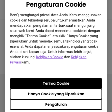
Pengaturan Cookie
Video Pertanyaan Umum
BenQ menghargai privasi data Anda. Kami menggunakan
cookie dan teknologi serupa untuk memastikan Anda
mendapatkan pengalaman terbaik saat mengunjungi
Terbaru
0 hasil
situs web kami. Anda dapat menerima cookie ini dengan
mengklik “Terima Cookie”, atau klik “Hanya Cookie yang
Diperlukan” untuk menolak semua teknologi yang tidak
esensial. Anda dapat menyesuaikan pengaturan cookie
Anda di sini kapan saja. Untuk informasi lebih lanjut,
Tidak ada video terkait
silakan kunjungi
Kebijakan Cookie
dan
Kebijakan
Privasi
kami.
Terima Cookie
Hanya Cookie yang Diperlukan
Berlangganan
Pengaturan