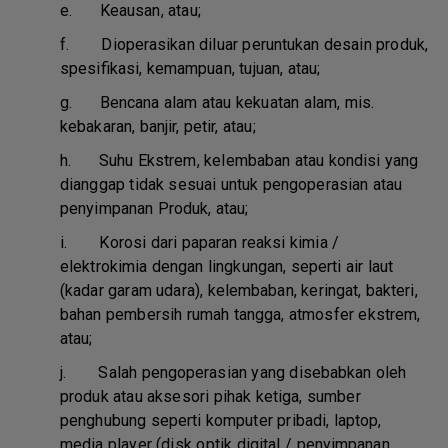
e.
Keausan, atau;
f.
Dioperasikan diluar peruntukan desain produk,
spesifikasi, kemampuan, tujuan, atau;
g.
Bencana alam atau kekuatan alam, mis.
kebakaran, banjir, petir, atau;
h.
Suhu Ekstrem, kelembaban atau kondisi yang
dianggap tidak sesuai untuk pengoperasian atau
penyimpanan Produk, atau;
i.
Korosi dari paparan reaksi kimia /
elektrokimia dengan lingkungan, seperti air laut
(kadar garam udara), kelembaban, keringat, bakteri,
bahan pembersih rumah tangga, atmosfer ekstrem,
atau;
j.
Salah pengoperasian yang disebabkan oleh
produk atau aksesori pihak ketiga, sumber
penghubung seperti komputer pribadi, laptop,
media player (disk optik digital / penyimpanan