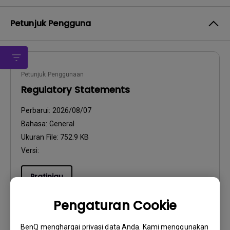
Petunjuk Pengguna
Petunjuk Penggunaan
Regulatory Statements
Perbarui:
2026/08/07
Bahasa:
General
Ukuran File:
752.9 KB
Versi:
Pratinjau
Pengaturan Cookie
BenQ menghargai privasi data Anda. Kami menggunakan