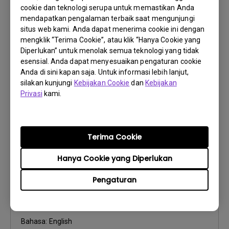
cookie dan teknologi serupa untuk memastikan Anda
Petunjuk Penggunaan
mendapatkan pengalaman terbaik saat mengunjungi
Safety Warning and Notice
situs web kami. Anda dapat menerima cookie ini dengan
mengklik “Terima Cookie”, atau klik “Hanya Cookie yang
Perbarui:
2021/01/06
Diperlukan” untuk menolak semua teknologi yang tidak
Bahasa:
English
esensial. Anda dapat menyesuaikan pengaturan cookie
Ukuran File:
54.87 KB
Anda di sini kapan saja. Untuk informasi lebih lanjut,
silakan kunjungi
Kebijakan Cookie
dan
Kebijakan
Versi:
Privasi
kami.
Pratinjau
Terima Cookie
Hanya Cookie yang Diperlukan
Petunjuk Penggunaan
Pengaturan
User Manual
Perbarui:
2009/10/01
Bahasa:
English