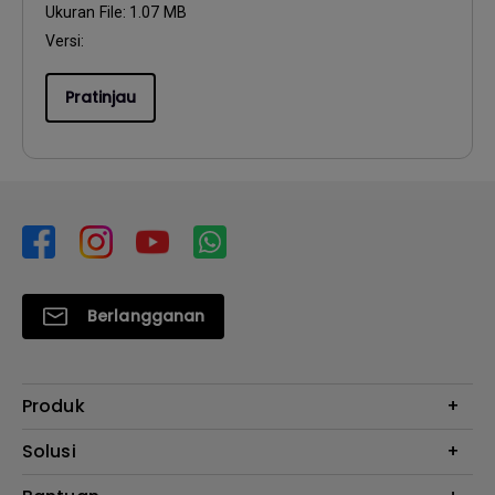
Ukuran File:
1.07 MB
Versi:
Pratinjau
Berlangganan
Produk
Proyektor
Solusi
Monitor
E-Sports