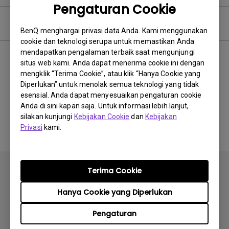
Pengaturan Cookie
Video Pertanyaan Umum
BenQ menghargai privasi data Anda. Kami menggunakan
cookie dan teknologi serupa untuk memastikan Anda
mendapatkan pengalaman terbaik saat mengunjungi
Terbaru
0 hasil
situs web kami. Anda dapat menerima cookie ini dengan
mengklik “Terima Cookie”, atau klik “Hanya Cookie yang
Diperlukan” untuk menolak semua teknologi yang tidak
esensial. Anda dapat menyesuaikan pengaturan cookie
Anda di sini kapan saja. Untuk informasi lebih lanjut,
Tidak ada video terkait
silakan kunjungi
Kebijakan Cookie
dan
Kebijakan
Privasi
kami.
Terima Cookie
Hanya Cookie yang Diperlukan
Berlangganan
Pengaturan