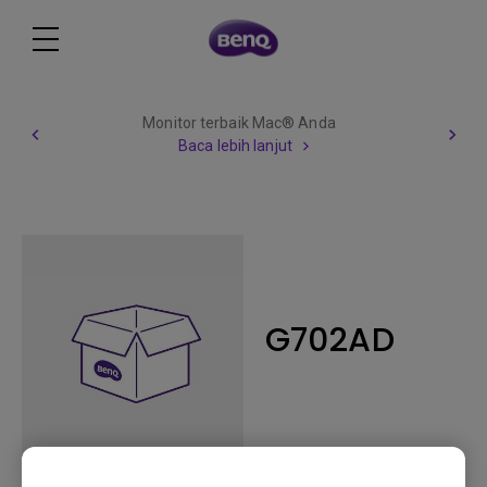
Monitor terbaik Mac® Anda
Baca lebih lanjut
G702AD