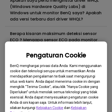
Apakah saya perlu menginstal driver WHQL
(Windows Hardware Quality Labs) di
Windows untuk monitor BenQ saya? Apakah
ada versi terbaru dari driver WHQL?
Berapa kisaran maksimum deteksi sensor
ECO ? Mengapa sensor ECO pada monitor
saya tidak berfungsi sebagaimana
mestinya?
Pengaturan Cookie
BenQ menghargai privasi data Anda. Kami menggunakan
Mengapa monitor saya berkedip-kedip?
cookie dan teknologi serupa untuk memastikan Anda
mendapatkan pengalaman terbaik saat mengunjungi
Mengapa monitor BenQ saya tidak dapat
situs web kami. Anda dapat menerima cookie ini dengan
mengklik “Terima Cookie”, atau klik “Hanya Cookie yang
ditampilkan dengan benar melalui kabel
Diperlukan” untuk menolak semua teknologi yang tidak
USB-C(Type C)?
esensial. Anda dapat menyesuaikan pengaturan cookie
Anda di sini kapan saja. Untuk informasi lebih lanjut,
Apa itu kebocoran lampu latar atau
silakan kunjungi
Kebijakan Cookie
dan
Kebijakan