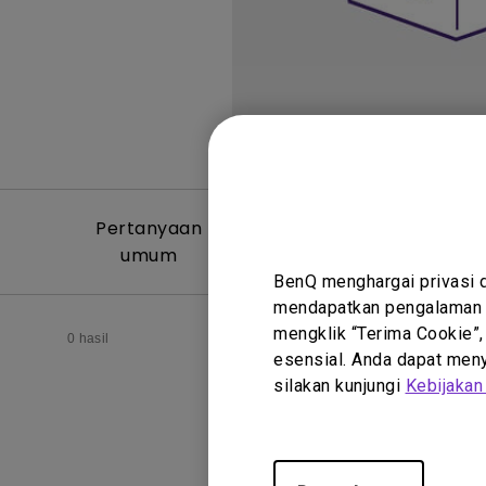
Pertanyaan
Video Per
umum
Um
BenQ menghargai privasi 
mendapatkan pengalaman t
mengklik “Terima Cookie”,
0 hasil
esensial. Anda dapat menye
silakan kunjungi
Kebijakan