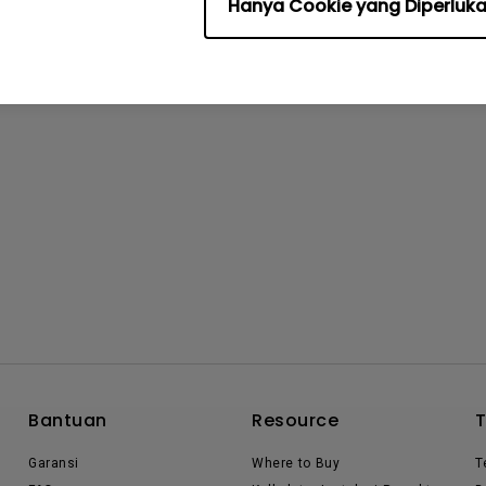
Hanya Cookie yang Diperluk
Bantuan
Resource
Garansi
Where to Buy
T