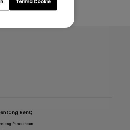
an
Terima Cookie
Tentang BenQ
entang Perusahaan