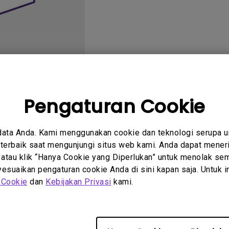
2.1 Channel Built-in
Speakers
With Low Input Lag
Pengaturan Cookie
tanyaan
Petunjuk
um
Pengguna
data Anda. Kami menggunakan cookie dan teknologi serupa 
erbaik saat mengunjungi situs web kami. Anda dapat meneri
 atau klik “Hanya Cookie yang Diperlukan” untuk menolak sem
suaikan pengaturan cookie Anda di sini kapan saja. Untuk inf
 Cookie
dan
Kebijakan Privasi
kami.
Tidak ada video terkait