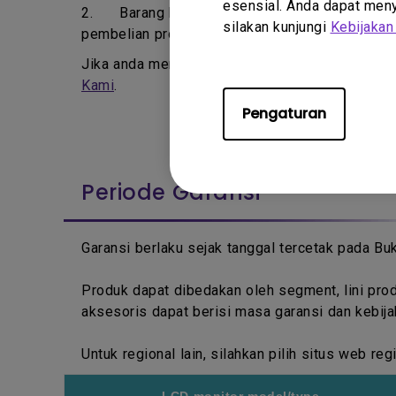
esensial. Anda dapat menye
2.
Barang bekas, termasuk platform perdaganga
silakan kunjungi
Kebijakan
pembelian produk oleh pelanggan pertama.
Jika anda memiliki pertanyaan mengenai produk 
Kami
.
Pengaturan
Periode Garansi
Garansi berlaku sejak tanggal tercetak pada B
Produk dapat dibedakan oleh segment, lini pr
aksesoris dapat berisi masa garansi dan kebija
Untuk regional lain, silahkan pilih situs web r