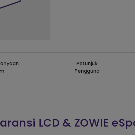
2.1 Channel Built-in
Speakers
With Low Input Lag
tanyaan
Petunjuk
um
Pengguna
aransi LCD & ZOWIE eSp