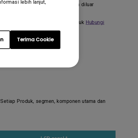
ormasi lebih lanjut,
forum publik/pribadi atau pembelian diluar
alah Penjual Resmi, jangan ragu untuk
Hubungi
an
Terima Cookie
. Setiap Produk, segmen, komponen utama dan