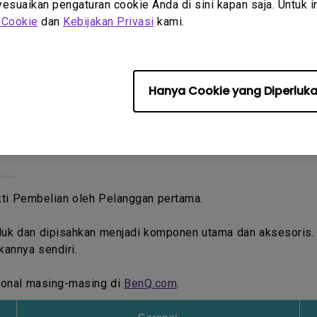
suaikan pengaturan cookie Anda di sini kapan saja. Untuk inf
n online atau offline seperti eBay, Craiglist, iklan baris, 
 Cookie
dan
Kebijakan Privasi
kami.
anda, atau jika anda tidak yakin apakah penjual tersebut ad
Hanya Cookie yang Diperluk
ukti Pembelian oleh Pelanggan pertama.
oduk dan dipisahkan menjadi komponen utama dan aksesoris
kannya sendiri.
egional masing-masing di
BenQ.com
.