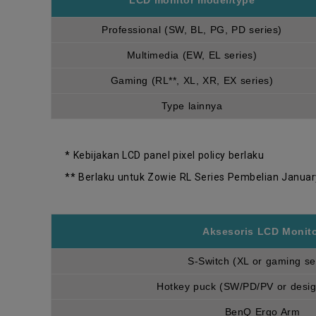
LCD monitor model/type
Professional (SW, BL, PG, PD series)
Multimedia (EW, EL series)
Gaming (RL**, XL, XR, EX series)
Type lainnya
* Kebijakan LCD panel pixel policy berlaku
** Berlaku untuk Zowie RL Series Pembelian Januar
Aksesoris LCD Monit
S-Switch (XL or gaming se
Hotkey puck (SW/PD/PV or desig
BenQ Ergo Arm