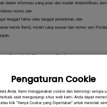
dalam informasi yang jelas dan mudah diidentifikasi, beris
tributor resmi; dan
gai tanggal faktur atau tanggal penerbitan; dan
nama merek BenQ, model yang sesuai dan nomor seri Produ
agian.
an Produk Barang Bekas
, dealer dan mitra resmi yang dipilih dengan cermat oleh Be
Pengaturan Cookie
r lain yang tidak resmi atau tidak mendapatkan izin oleh
in tidak mendapat jaminan garansi:
data Anda. Kami menggunakan cookie dan teknologi serupa 
resmi yang menjual melalui E-Commerce atau Toko Online sepe
erbaik saat mengunjungi situs web kami. Anda dapat meneri
 atau klik “Hanya Cookie yang Diperlukan” untuk menolak sem