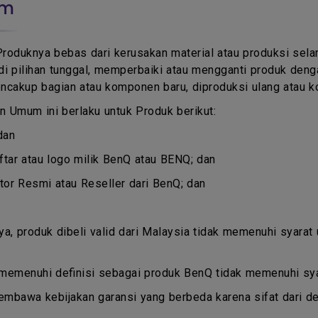
um
Produknya bebas dari kerusakan material atau produksi se
i pilihan tunggal, memperbaiki atau mengganti produk deng
ncakup bagian atau komponen baru, diproduksi ulang atau k
 Umum ini berlaku untuk Produk berikut:
dan
ar atau logo milik BenQ atau BENQ; dan
butor Resmi atau Reseller dari BenQ; dan
nya, produk dibeli valid dari Malaysia tidak memenuhi syarat
 memenuhi definisi sebagai produk BenQ tidak memenuhi syar
embawa kebijakan garansi yang berbeda karena sifat dari d