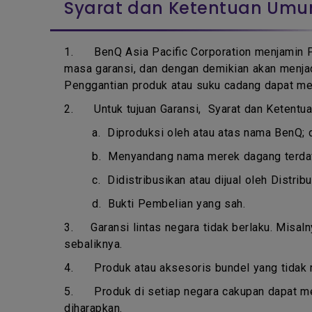
Syarat dan Ketentuan Um
1.
BenQ Asia Pacific Corporation menjamin 
masa garansi, dan dengan demikian akan menjad
Penggantian produk atau suku cadang dapat me
2. Untuk tujuan Garansi, Syarat dan Ketentuan
a.
Diproduksi oleh atau atas nama BenQ; 
b.
Menyandang nama merek dagang terdaft
c.
Didistribusikan atau dijual oleh Distri
d.
Bukti Pembelian yang sah.
3.
Garansi lintas negara tidak berlaku. Misal
sebaliknya.
4.
Produk atau aksesoris bundel yang tidak
5.
Produk di setiap negara cakupan dapat m
diharapkan.