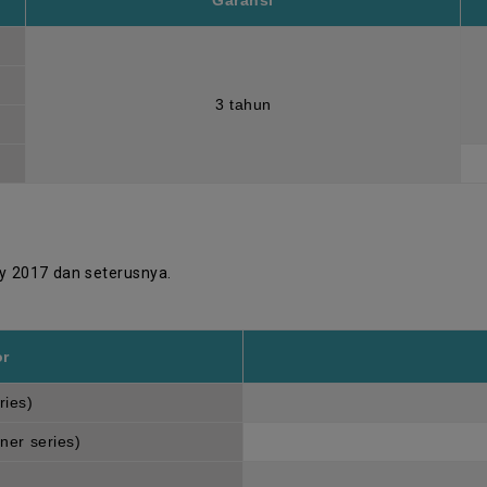
Garansi
3 tahun
y 2017 dan seterusnya.
or
ries)
ner series)