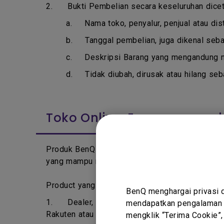
2. Bukti Pembelian secara keseluruhan dicetak 
a.
Nama toko, penyalur, penjual atau dis
b. T
anggal pembelian, juga dikenal seba
c. D
eskripsi Barang yang mengandung 
d.
Tidak diubah, dirusak atau hilang seb
Toko Online, E-commerce d
Produk BenQ dijual melalui jaringan distributor
yang mampu mendapatkan produk BenQ via sumbe
Product yang dibeli dari sumber dibawah mungk
BenQ menghargai privasi 
1.
Dealer, reseller atau distributor tidak 
mendapatkan pengalaman t
Rakuten atau Toko Online sejenis.
mengklik “Terima Cookie”,