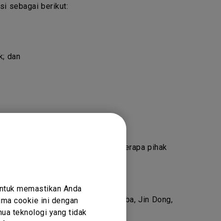
i sebagai berikut:
k; dan
nQ. Penting untuk diketahui ada beberapa pihak
 BenQ.
untuk memastikan Anda
rti Amazon, Newegg, Lazada, Alibaba, Jin Dong,
ma cookie ini dengan
ua teknologi yang tidak