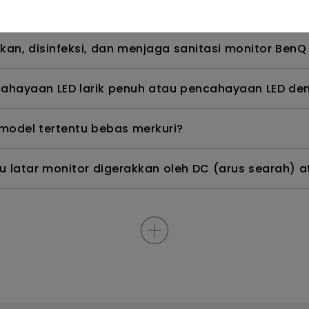
ng dan bagaimana cara menghindari atau menghil
an, disinfeksi, dan menjaga sanitasi monitor BenQ
hayaan LED larik penuh atau pencahayaan LED den
odel tertentu bebas merkuri?
latar monitor digerakkan oleh DC (arus searah) a