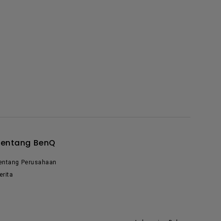
Tentang BenQ
entang Perusahaan
erita