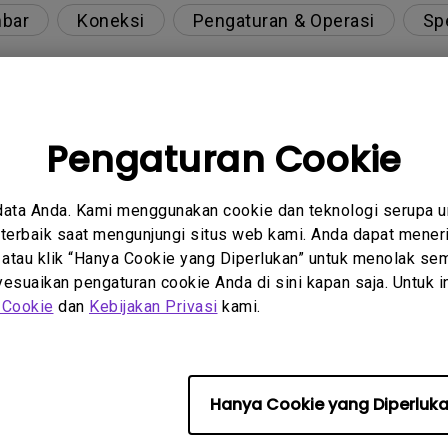
mbar
Koneksi
Pengaturan & Operasi
Spe
Pengaturan Cookie
L (Windows Hardware Quality Labs) di Windows unt
data Anda. Kami menggunakan cookie dan teknologi serupa 
 ECO ? Mengapa sensor ECO pada monitor saya tid
erbaik saat mengunjungi situs web kami. Anda dapat meneri
 atau klik “Hanya Cookie yang Diperlukan” untuk menolak sem
suaikan pengaturan cookie Anda di sini kapan saja. Untuk inf
 Cookie
dan
Kebijakan Privasi
kami.
ditampilkan dengan benar melalui kabel USB-C(Ty
coran lampu latar?
Hanya Cookie yang Diperluk