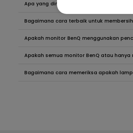
Apa yang dimaksud dengan image sticki
Bagaimana cara terbaik untuk membersihk
Apakah monitor BenQ menggunakan penca
Apakah semua monitor BenQ atau hanya m
Bagaimana cara memeriksa apakah lampu 