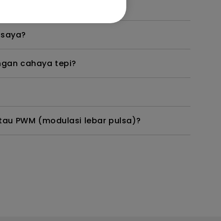
angkannya?
 saya?
gan cahaya tepi?
tau PWM (modulasi lebar pulsa)?