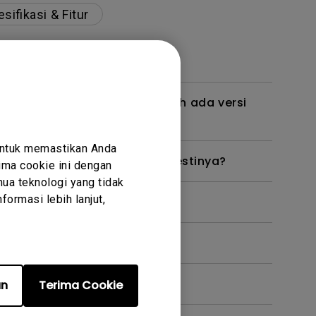
sifikasi & Fitur
uk monitor BenQ saya? Apakah ada versi
untuk memastikan Anda
ak berfungsi sebagaimana mestinya?
ma cookie ini dengan
ua teknologi yang tidak
ormasi lebih lanjut,
pe C)?
an
Terima Cookie