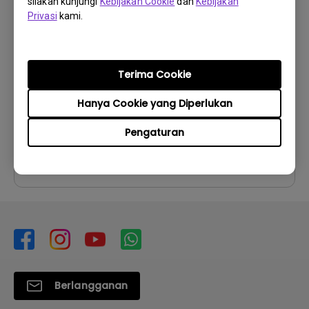
silakan kunjungi
Kebijakan Cookie
dan
Kebijakan
Petunjuk Penggunaan
Privasi
kami.
User Manual
Perbarui:
2009/05/25
Terima Cookie
Bahasa:
English
Ukuran File:
1.14 MB
Hanya Cookie yang Diperlukan
Versi:
Pengaturan
Pratinjau
Berlangganan