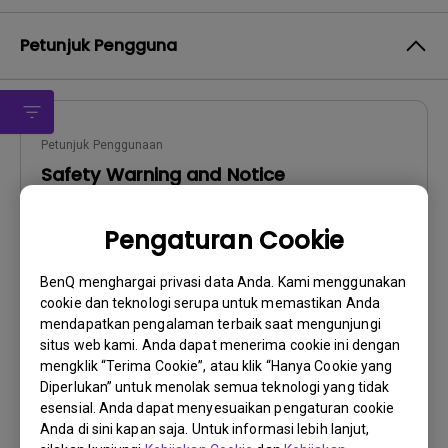
Petunjuk Pengguna
Petunjuk Penggunaan
Safety Warning and Notice
Perbarui:
2021/01/06
Pengaturan Cookie
Bahasa:
English
Ukuran File:
54.87 KB
BenQ menghargai privasi data Anda. Kami menggunakan
Versi:
cookie dan teknologi serupa untuk memastikan Anda
mendapatkan pengalaman terbaik saat mengunjungi
Pratinjau
situs web kami. Anda dapat menerima cookie ini dengan
mengklik “Terima Cookie”, atau klik “Hanya Cookie yang
Diperlukan” untuk menolak semua teknologi yang tidak
esensial. Anda dapat menyesuaikan pengaturan cookie
Anda di sini kapan saja. Untuk informasi lebih lanjut,