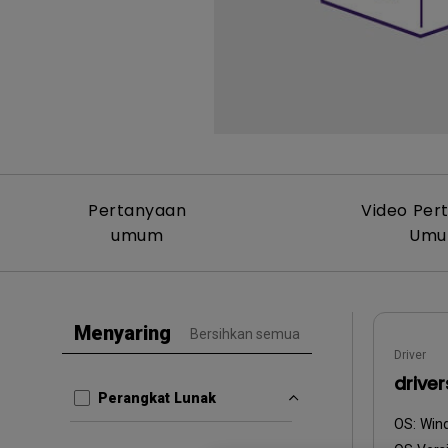
Pertanyaan
Video Per
umum
Um
Menyaring
Bersihkan semua
Driver
drive
Perangkat Lunak
OS:
Win