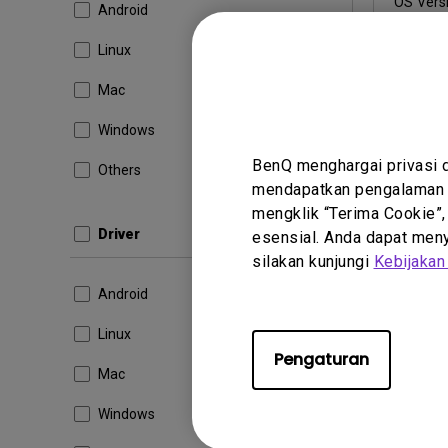
OS Versi
Android
Versi:
1.
Linux
Perbarui
Ukuran F
Mac
Und
Windows
BenQ menghargai privasi 
Others
mendapatkan pengalaman t
mengklik “Terima Cookie”,
Dengan men
Driver
esensial. Anda dapat menye
Pengguna 
silakan kunjungi
Kebijakan
Android
Linux
Pengaturan
Mac
Windows