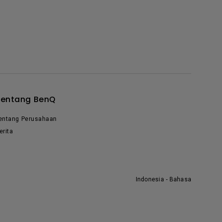
Tentang BenQ
entang Perusahaan
erita
Indonesia - Bahasa