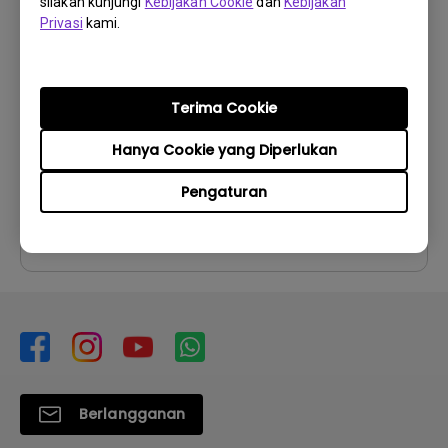
silakan kunjungi
Kebijakan Cookie
dan
Kebijakan
Petunjuk Penggunaan
Privasi
kami.
User Manual
Perbarui:
2007/01/19
Terima Cookie
Bahasa:
English
Ukuran File:
1.18 MB
Hanya Cookie yang Diperlukan
Versi:
Pengaturan
Pratinjau
Berlangganan