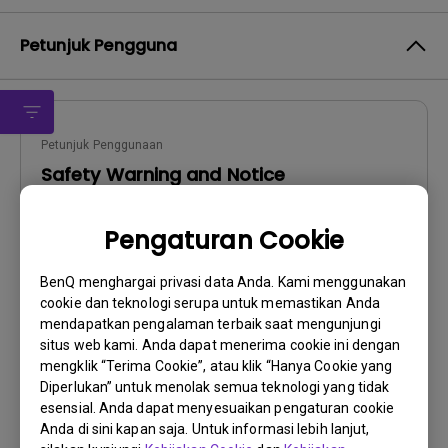
Petunjuk Pengguna
Petunjuk Penggunaan
Safety Warning and Notice
Perbarui:
2021/01/06
Pengaturan Cookie
Bahasa:
English
Ukuran File:
54.87 KB
BenQ menghargai privasi data Anda. Kami menggunakan
Versi:
cookie dan teknologi serupa untuk memastikan Anda
mendapatkan pengalaman terbaik saat mengunjungi
Pratinjau
situs web kami. Anda dapat menerima cookie ini dengan
mengklik “Terima Cookie”, atau klik “Hanya Cookie yang
Diperlukan” untuk menolak semua teknologi yang tidak
esensial. Anda dapat menyesuaikan pengaturan cookie
Anda di sini kapan saja. Untuk informasi lebih lanjut,