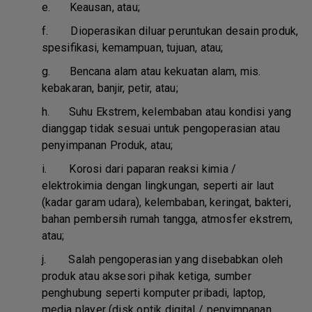
e.
Keausan, atau;
f.
Dioperasikan diluar peruntukan desain produk,
spesifikasi, kemampuan, tujuan, atau;
g.
Bencana alam atau kekuatan alam, mis.
kebakaran, banjir, petir, atau;
h.
Suhu Ekstrem, kelembaban atau kondisi yang
dianggap tidak sesuai untuk pengoperasian atau
penyimpanan Produk, atau;
i.
Korosi dari paparan reaksi kimia /
elektrokimia dengan lingkungan, seperti air laut
(kadar garam udara), kelembaban, keringat, bakteri,
bahan pembersih rumah tangga, atmosfer ekstrem,
atau;
j.
Salah pengoperasian yang disebabkan oleh
produk atau aksesori pihak ketiga, sumber
penghubung seperti komputer pribadi, laptop,
media player (disk optik digital / penyimpanan